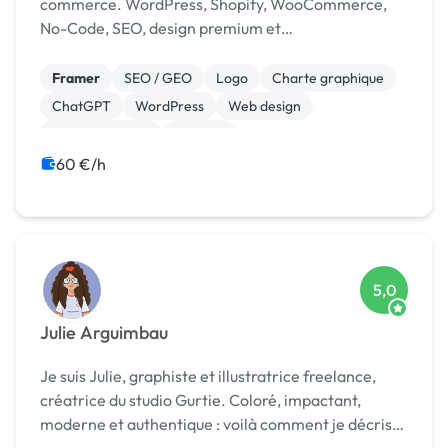
commerce. WordPress, Shopify, WooCommerce,
No-Code, SEO, design premium et
accompagnement sur mesure pour entreprises et
indépendants.
Framer
SEO / GEO
Logo
Charte graphique
ChatGPT
WordPress
Web design
Site clé en main
No code
Migration ou refonte de site
60 €/h
5,0
Julie Arguimbau
Je suis Julie, graphiste et illustratrice freelance,
créatrice du studio Gurtie. Coloré, impactant,
moderne et authentique : voilà comment je décris