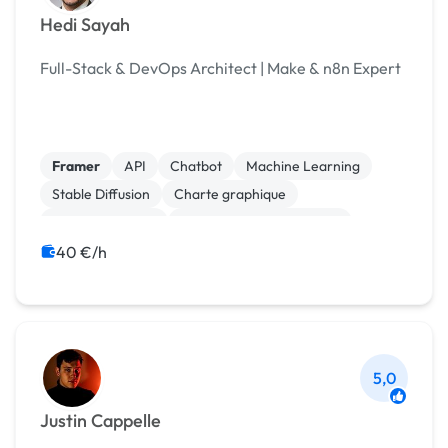
Hedi Sayah
Full-Stack & DevOps Architect | Make & n8n Expert
Framer
API
Chatbot
Machine Learning
Stable Diffusion
Charte graphique
Analyse big data
Community management
Emailing
Google Ads
40 €/h
5,0
Justin Cappelle