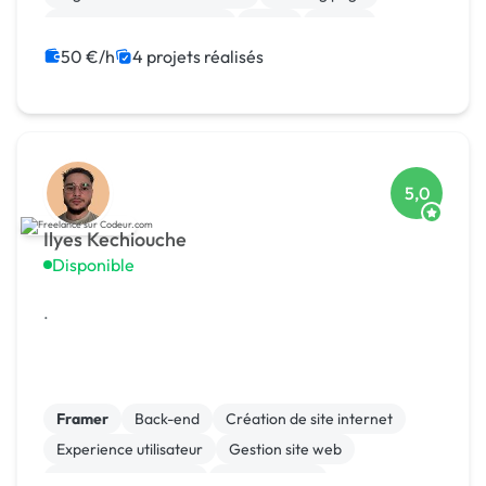
Création de site internet
React
Python
MySQL
Java
50 €/h
4 projets réalisés
5,0
Ilyes Kechiouche
Disponible
.
Framer
Back-end
Création de site internet
Experience utilisateur
Gestion site web
Installation de Script
Landing page