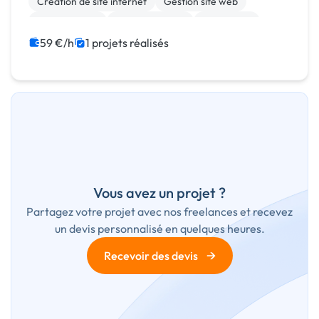
Création de site internet
Gestion site web
Landing page
Site clé en main
WordPress
SEO / GEO
59 €/h
1 projets réalisés
Vous avez un projet ?
Partagez votre projet avec nos freelances et recevez
un devis personnalisé en quelques heures.
→
Recevoir des devis