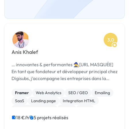
3,0
Anis Khalef
… innovantes & performantes 🧙[URL MASQUÉE]
En tant que fondateur et développeur principal chez
Digisubs, j’accompagne les entreprises dans la
conception et …
Framer
Web Analytics
SEO / GEO
Emailing
SaaS
Landing page
Integration HTML
Experience utilisateur
Paypal
React
18 €/h
5 projets réalisés