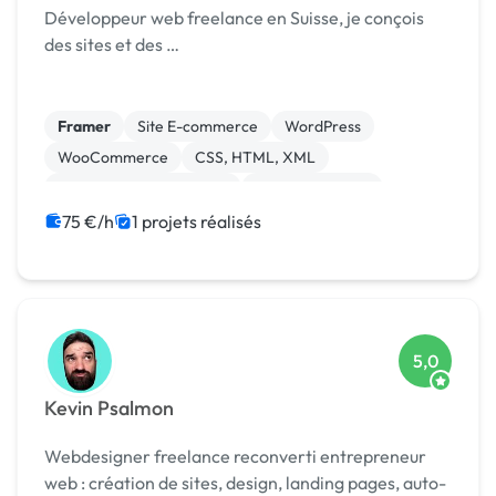
Développeur web freelance en Suisse, je conçois
des sites et des …
Framer
Site E-commerce
WordPress
WooCommerce
CSS, HTML, XML
Création de site internet
Gestion site web
Site clé en main
Webflow
75 €/h
1 projets réalisés
5,0
Kevin Psalmon
Webdesigner freelance reconverti entrepreneur
web : création de sites, design, landing pages, auto-