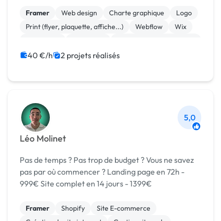
mon style — un style qui place l’humain au cœur du
processus créatif. J’aide les indépendants ...
Framer
Web design
Charte graphique
Logo
Print (flyer, plaquette, affiche...)
Webflow
Wix
WordPress
Photoshop
Community management
40 €/h
2 projets réalisés
5,0
Léo Molinet
Pas de temps ? Pas trop de budget ? Vous ne savez
pas par où commencer ? Landing page en 72h -
999€ Site complet en 14 jours - 1399€
Framer
Shopify
Site E-commerce