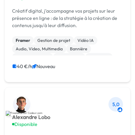
Créatif digital, j’accompagne vos projets sur leur
présence en ligne : de la stratégie à la création de
contenus jusqu'à leur diffusion.
Framer
Gestion de projet
Vidéo IA
Audio, Video, Multimedia
Bannière
Charte graphique
Mise en page
Photoshop
Print (flyer, plaquette, affiche...)
40 €/h
Nouveau
Community management
5,0
Alexandre Lobo
Disponible