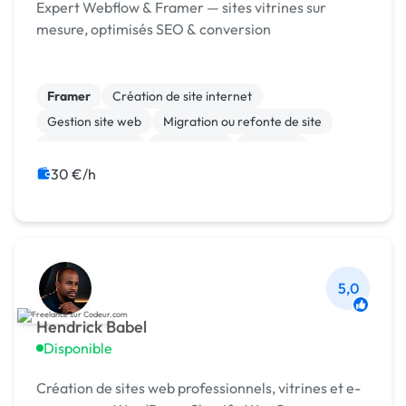
Expert Webflow & Framer — sites vitrines sur
mesure, optimisés SEO & conversion
Framer
Création de site internet
Gestion site web
Migration ou refonte de site
Site clé en main
Web design
Webflow
Charte graphique
SEO / GEO
Web Analytics
30 €/h
5,0
Hendrick Babel
Disponible
Création de sites web professionnels, vitrines et e-