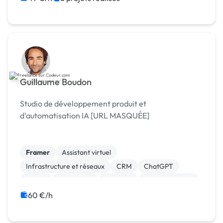
Guillaume Boudon
Studio de développement produit et
d'automatisation IA [URL MASQUÉE]
Framer
Assistant virtuel
Infrastructure et réseaux
CRM
ChatGPT
Zapier
WordPress
Webflow
Site clé en main
SaaS
60 €/h