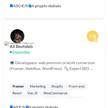
Migration ou refonte de site
450 €/h
4 projets réalisés
Modules et composants
Site clé en main
3,75
Ali Boutaleb
Disponible
💻 Développeur web premium orienté conversion
(Framer, Webflow, WordPress). 🔍 Expert SEO …
Framer
Marketing
Shopify
Front-end
React
Vue.JS
WooCommerce
CSS, HTML, XML
Web design
Webflow
49 €/h
6 projets réalisés