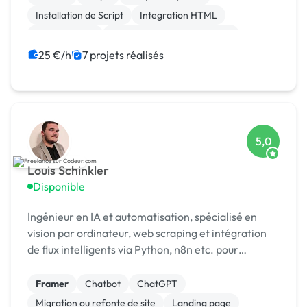
Installation de Script
Integration HTML
Landing page
Migration ou refonte de site
Site clé en main
Web design
Zapier
25 €/h
7 projets réalisés
5,0
Louis Schinkler
Disponible
Ingénieur en IA et automatisation, spécialisé en
vision par ordinateur, web scraping et intégration
de flux intelligents via Python, n8n etc. pour
optimiser les processus métier.
Framer
Chatbot
ChatGPT
Migration ou refonte de site
Landing page