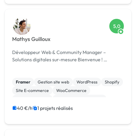
5,0
Mathys Guilloux
Développeur Web & Community Manager –
Solutions digitales sur-mesure Bienvenue ! …
Framer
Gestion site web
WordPress
Shopify
Site E-commerce
WooCommerce
CSS, HTML, XML
Création de site internet
Migration ou refonte de site
40 €/h
1 projets réalisés
Community management