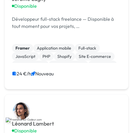
Disponible
Développeur full-stack freelance — Disponible à
tout moment pour vos projets, …
Framer
Application mobile
Full-stack
JavaScript
PHP
Shopify
Site E-commerce
WooCommerce
CSS, HTML, XML
Web design
24 €/h
Nouveau
Léonard Lambert
Disponible