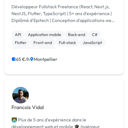
Développeur Fullstack Freelance (React, Next.js,
NestJS, Flutter, TypeScript) | 5+ ans d'expérience |
Diplômé d'Epitech | Conception d'applications web
et mobiles du prototype à la production.
API
Application mobile
Back-end
C#
Flutter
Front-end
Full-stack
JavaScript
Jeux vidéo
Node.js
65 €/h
Montpellier
Francois Vidal
👨‍💻 Plus de 5 ans d'expérience dans le
développement web et mobile 🎓 Ingénieur