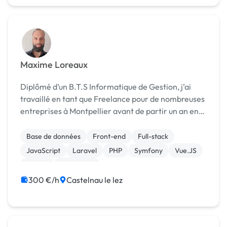
Maxime Loreaux
Diplômé d’un B.T.S Informatique de Gestion, j’ai
travaillé en tant que Freelance pour de nombreuses
entreprises à Montpellier avant de partir un an en
Australie où j’ai travaillé sur une multitude de projets
web locaux. De retour en France, j’...
Base de données
Front-end
Full-stack
JavaScript
Laravel
PHP
Symfony
Vue.JS
jQuery
Mangopay
300 €/h
Castelnau le lez