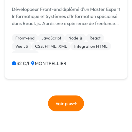
Développeur Front-end diplômé d'un Master Expert
Informatique et Systèmes d'Information spécialisé
dans React.js. Après une expérience de freelance
en consultant SEO après mes études, j'ai repris une
formation pour revenir à ce qui me passionnait ...
Front-end
JavaScript
Node.js
React
Vue.JS
CSS, HTML, XML
Integration HTML
SEO / GEO
32 €/h
MONTPELLIER
Voir plus