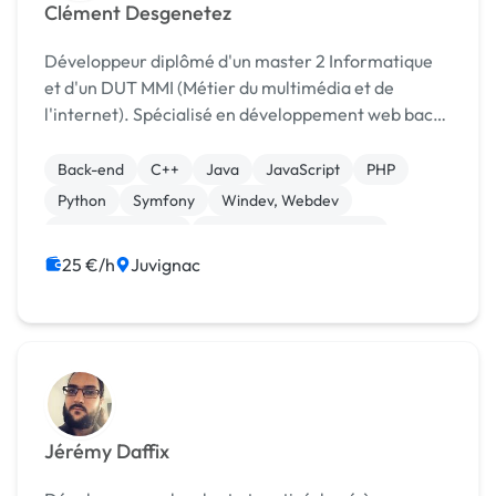
Clément Desgenetez
Développeur diplômé d'un master 2 Informatique
et d'un DUT MMI (Métier du multimédia et de
l'internet). Spécialisé en développement web back
et front-end mais toutefois polyvalent au besoin
(Java, C/C++, C#, python...). Disponible pour tous
Back-end
C++
Java
JavaScript
PHP
t...
Python
Symfony
Windev, Webdev
CSS, HTML, XML
Création de site internet
25 €/h
Juvignac
Jérémy Daffix