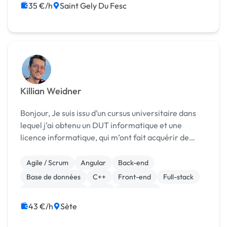
35 €/h
Saint Gely Du Fesc
Killian Weidner
Bonjour, Je suis issu d’un cursus universitaire dans
lequel j’ai obtenu un DUT informatique et une
licence informatique, qui m’ont fait acquérir de
solides connaissances dans le domaine de la
programmation et de la gestion de projet. Pour
Agile / Scrum
Angular
Back-end
parfair...
Base de données
C++
Front-end
Full-stack
Gestion de projet
Java
JavaScript
43 €/h
Sète