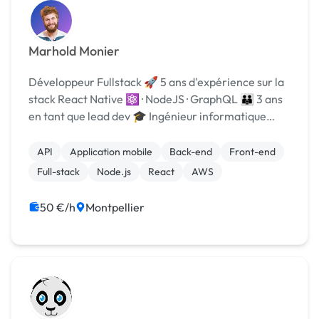
Marhold Monier
Développeur Fullstack 🚀 5 ans d'expérience sur la
stack React Native ⚛ · NodeJS · GraphQL 👪 3 ans
en tant que lead dev 🎓 Ingénieur informatique
(IHM) de formation Je peux accompagner sur : ⭐️
React Native : features, amélioration des perfs,...
API
Application mobile
Back-end
Front-end
Full-stack
Node.js
React
AWS
50 €/h
Montpellier