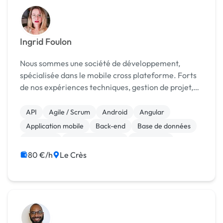
Ingrid Foulon
Nous sommes une société de développement,
spécialisée dans le mobile cross plateforme. Forts
de nos expériences techniques, gestion de projet,
accompagnement client, nous pouvons répondre à
vos besoins en développements spécifiques. Nous
API
Agile / Scrum
Android
Angular
vous pro...
Application mobile
Back-end
Base de données
Full-stack
Gestion de projet
Jakarta EE
80 €/h
Le Crès