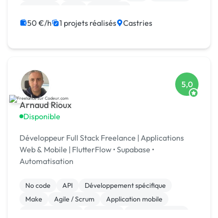
Full-stack
Java
JavaScript
50 €/h
1 projets réalisés
Castries
5,0
Arnaud Rioux
Disponible
Développeur Full Stack Freelance | Applications
Web & Mobile | FlutterFlow • Supabase •
Automatisation
No code
API
Développement spécifique
Make
Agile / Scrum
Application mobile
Base de données
Full-stack
Gestion de projet