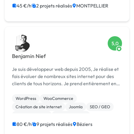
Flutterflow
45 €/h
2 projets réalisés
MONTPELLIER
5,0
Benjamin Nief
Je suis développeur web depuis 2005, Je réalise et
fais évoluer de nombreux sites internet pour des
clients de tous horizons. Je prend entièrement en
charge l'aspect stratégique, la conception, et le
référencement. J'ai débuté dans agence web Suis...
WordPress
WooCommerce
Création de site internet
Joomla
SEO / GEO
CSS, HTML, XML
Gestion site web
Migration ou refonte de site
CMS
80 €/h
9 projets réalisés
Béziers
Développement spécifique