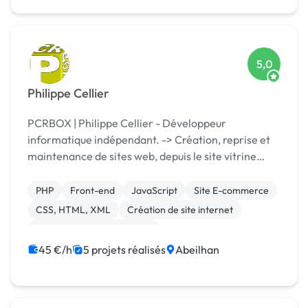
5,0
Philippe Cellier
PCRBOX | Philippe Cellier - Développeur
informatique indépendant. -> Création, reprise et
maintenance de sites web, depuis le site vitrine
jusqu'au site le plus complet. -> Conception et
intégration de base de données MySQL et SQL
PHP
Front-end
JavaScript
Site E-commerce
SERVER. ...
CSS, HTML, XML
Création de site internet
Développement spécifique
Migration ou refonte de site
Back-end
45 €/h
5 projets réalisés
Abeilhan
Base de données