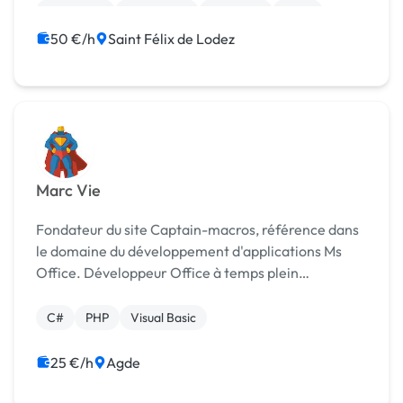
Rédaction
WordPress
Bannière
Logo
50 €/h
Saint Félix de Lodez
Marc Vie
Fondateur du site Captain-macros, référence dans
le domaine du développement d'applications Ms
Office. Développeur Office à temps plein
également, je conçois des applications Excel,
Access, Outlook, Word. 👉 Je peux automatiser
C#
PHP
Visual Basic
certaines de...
25 €/h
Agde