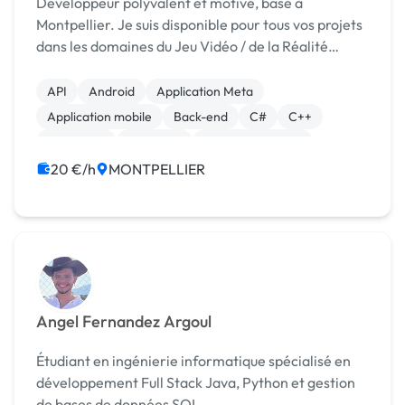
Développeur polyvalent et motivé, basé à
Montpellier. Je suis disponible pour tous vos projets
dans les domaines du Jeu Vidéo / de la Réalité
Virtuelle, mais aussi Web, Mobile, PC, Multimédia,...
Résumé de mon parcours : DUT Informatique. L...
API
Android
Application Meta
Application mobile
Back-end
C#
C++
Front-end
Full-stack
Gestion de projet
20 €/h
MONTPELLIER
Angel Fernandez Argoul
Étudiant en ingénierie informatique spécialisé en
développement Full Stack Java, Python et gestion
de bases de données SQL.