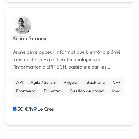
Kirian Senaux
Jeune développeur informatique bientôt diplômé
d’un master d’Expert en Technologies de
l’Information à EPITECH, passionné par les
nouvelles technologies et constamment animé par
le désir de relever des défis stimulants. Mon objectif
API
Agile / Scrum
Angular
Back-end
C++
est de contrib...
Front-end
Full-stack
Gestion de projet
Java
JavaScript
50 €/h
Le Cres