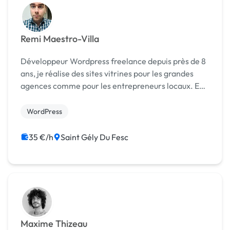
Remi Maestro-Villa
Développeur Wordpress freelance depuis près de 8
ans, je réalise des sites vitrines pour les grandes
agences comme pour les entrepreneurs locaux. En
plus de vous faire un site vitrine en quelques heures,
je m'occupe également de toutes les bonnes ...
WordPress
35 €/h
Saint Gély Du Fesc
Maxime Thizeau