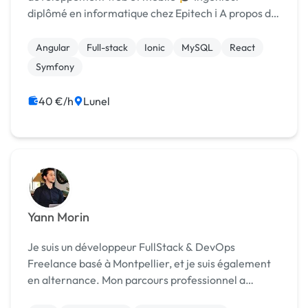
diplômé en informatique chez Epitech ℹ️ A propos de
moi : Bonjour, je m’appelle François et je suis un
développeur expérimenté dans le développement
Angular
Full-stack
Ionic
MySQL
React
d'applicatio...
Symfony
40 €/h
Lunel
Yann Morin
Je suis un développeur FullStack & DevOps
Freelance basé à Montpellier, et je suis également
en alternance. Mon parcours professionnel a
débuté dans le domaine de la programmation et de