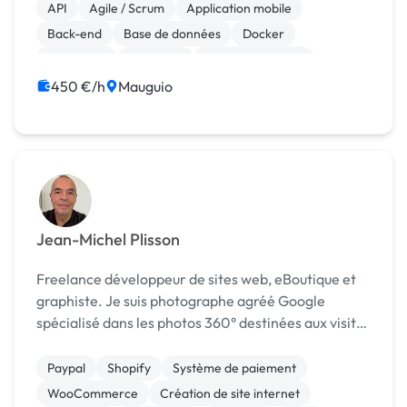
la gestion des systèmes d'informations, avec une
API
Agile / Scrum
Application mobile
formation en...
Back-end
Base de données
Docker
Front-end
Full-stack
Gestion de projet
JavaScript
450 €/h
Mauguio
Jean-Michel Plisson
Freelance développeur de sites web, eBoutique et
graphiste. Je suis photographe agréé Google
spécialisé dans les photos 360° destinées aux visites
virtuelles. J’écris également des articles
informatiques grand public pour lla revue Micro
Paypal
Shopify
Système de paiement
Pratiq...
WooCommerce
Création de site internet