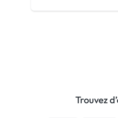
Gestion site web
Migration ou refonte de site
Rédaction
Trouvez d’