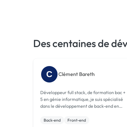
Des centaines de dév
C
Clément Bareth
Développeur full stack, de formation bac +
5 en génie informatique, je suis spécialisé
dans le développement de back-end en
Java, cependant j'ai également des
compétences dans tous les autres aspects
Back-end
Front-end
de mon métier (front-end, devops) et mes