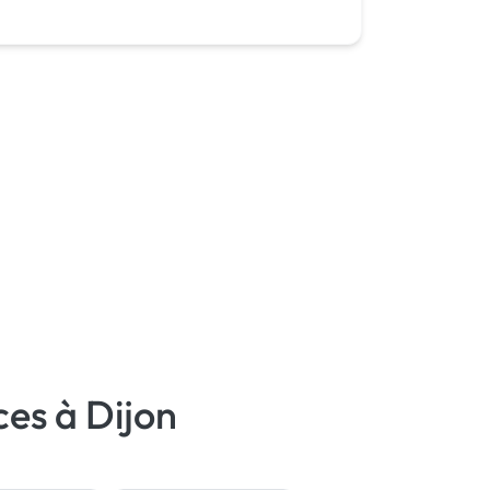
Site clé en main
WordPress
ces à Dijon