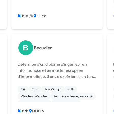
15 €/h
Dijon
B
Beaudier
Détention d'un diplôme d'ingénieur en
informatique et un master européen
d'informatique. 3 ans d'expérience en tant
que développeur, administrateur réseau. 1
an d'expérience en tant que chef de projet
C#
C++
JavaScript
PHP
informatique.
Windev, Webdev
Admin système, sécurité
CSS, HTML, XML
Administration
Infrastructure et réseaux
Sécurité
€/h
DIJON