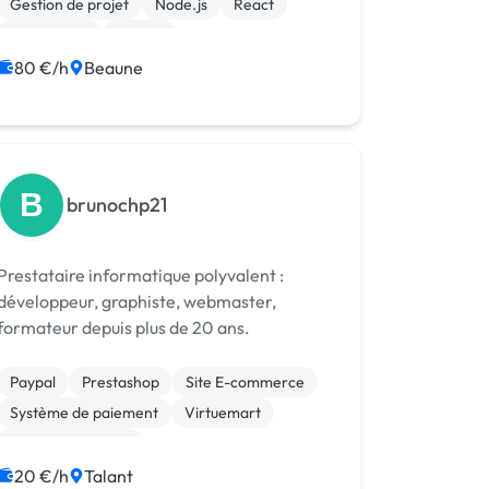
Gestion de projet
Node.js
React
Visual Basic
Vue.JS
Développement spécifique
80 €/h
Beaune
Analyse big data
B
brunochp21
Prestataire informatique polyvalent :
développeur, graphiste, webmaster,
formateur depuis plus de 20 ans.
Paypal
Prestashop
Site E-commerce
Système de paiement
Virtuemart
CSS, HTML, XML
Création de site internet
Joomla
20 €/h
Talant