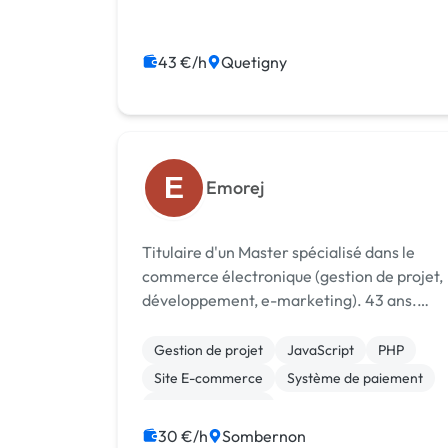
connai...
43 €/h
Quetigny
E
Emorej
Titulaire d'un Master spécialisé dans le
commerce électronique (gestion de projet,
développement, e-marketing). 43 ans.
Réalisations : Depuis 10/2008 Elaboration
de sites internet – projets personnels
Gestion de projet
JavaScript
PHP
Réalisation complète de
Site E-commerce
Système de paiement
guides/comparat...
CSS, HTML, XML
Développement spécifique
30 €/h
Sombernon