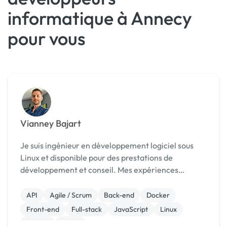
informatique à Annecy
pour vous
Vianney Bajart
Je suis ingénieur en développement logiciel sous
Linux et disponible pour des prestations de
développement et conseil. Mes expériences
passées m'ont amené à assurer l'encadrement
technique de projets de développement hautes
API
Agile / Scrum
Back-end
Docker
performances dans les t...
Front-end
Full-stack
JavaScript
Linux
Python
React