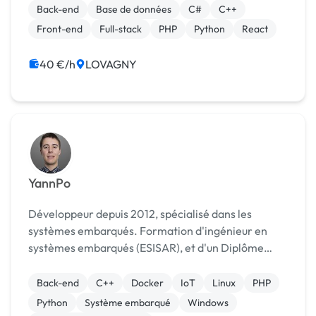
comme le site [URL MASQUÉE] Vous pouvez me
Back-end
Base de données
C#
C++
contacter...
Front-end
Full-stack
PHP
Python
React
40 €/h
LOVAGNY
YannPo
Développeur depuis 2012, spécialisé dans les
systèmes embarqués. Formation d'ingénieur en
systèmes embarqués (ESISAR), et d'un Diplôme
universitaire en Génie Electrique et Informatique
Industrielle. Je réalise des sites internet depuis
Back-end
C++
Docker
IoT
Linux
PHP
2012 (p...
Python
Système embarqué
Windows