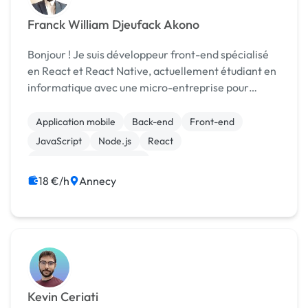
Franck William Djeufack Akono
Bonjour ! Je suis développeur front-end spécialisé
en React et React Native, actuellement étudiant en
informatique avec une micro-entreprise pour
proposer mes services en freelance. Mes
expériences : - Projet scolaire : création d’un jeu d...
Application mobile
Back-end
Front-end
JavaScript
Node.js
React
Création de site internet
18 €/h
Annecy
Kevin Ceriati