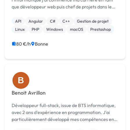
que développeur web puis chef de projets dans le
secteur public avant de rejoindre les équipes de
modernisation de l’Etat chez Atos sur des projets de
API
Angular
C#
C++
Gestion de projet
R&D. J'ai e...
Linux
PHP
Windows
macOS
Prestashop
80 €/h
Bonne
B
Benoit Avrillon
Développeur full-stack, issue de BTS informatique,
avec 2 ans d'expérience en programmation. J'ai
particulièrement développé mes compétences en
auto-didacte par de nombreux projets personnels,