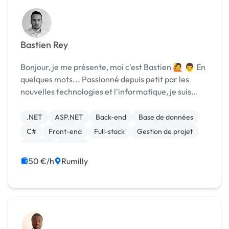
Bastien Rey
Bonjour, je me présente, moi c'est Bastien 🙋 👨 En
quelques mots... Passionné depuis petit par les
nouvelles technologies et l'informatique, je suis
entré dans le monde professionnel en 2018, après
l'obtention d'un diplôme d'ingénieur en déve...
.NET
ASP.NET
Back-end
Base de données
C#
Front-end
Full-stack
Gestion de projet
MySQL
jQuery
50 €/h
Rumilly