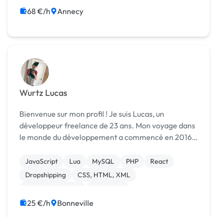
68 €/h
Annecy
Wurtz Lucas
Bienvenue sur mon profil ! Je suis Lucas, un
développeur freelance de 23 ans. Mon voyage dans
le monde du développement a commencé en 2016
lorsque j'ai plongé dans le LUA CFX. Depuis lors, je
me suis spécialisé dans le développement web et j'ai
JavaScript
Lua
MySQL
PHP
React
ac...
Dropshipping
CSS, HTML, XML
Integration HTML
Photoshop
25 €/h
Bonneville