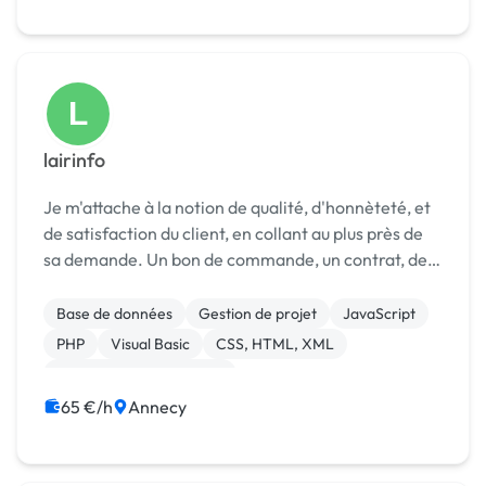
L
lairinfo
Je m'attache à la notion de qualité, d'honnèteté, et
de satisfaction du client, en collant au plus près de
sa demande. Un bon de commande, un contrat, des
attestations de validation encadreront notre projet.
Fonctionne à distance, par email...
Base de données
Gestion de projet
JavaScript
PHP
Visual Basic
CSS, HTML, XML
Création de site internet
Développement spécifique
Gestion site web
65 €/h
Annecy
Joomla