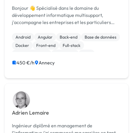
Bonjour 👋 Spécialisé dans le domaine du
développement informatique multisupport,
j'accompagne les entreprises et les particuliers
dans la réalisation de leur projet web et mobile.
Anciennement développeur full stack au sein d'une
Android
Angular
Back-end
Base de données
banque, j'ai r...
Docker
Front-end
Full-stack
Gestion de projet
Jakarta EE
Java
450 €/h
Annecy
Adrien Lemaire
Ingénieur diplômé en management de
l’informatique j'ai commencé ma carrière en tant