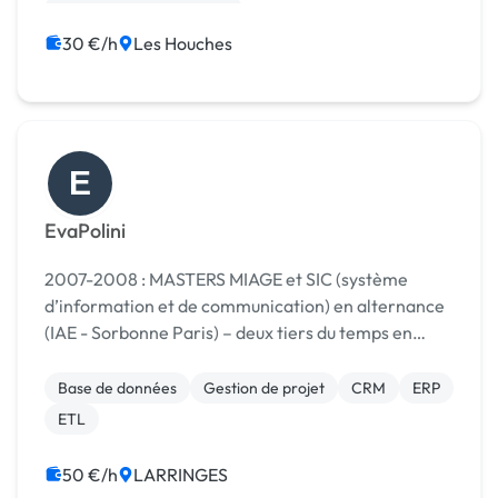
Création de site internet
30 €/h
Les Houches
E
EvaPolini
2007-2008 : MASTERS MIAGE et SIC (système
d’information et de communication) en alternance
(IAE - Sorbonne Paris) – deux tiers du temps en
entreprise 2005-2007 : « Chargé de projet en
informatique » en alternance(Itin Cergy – 3M Cergy)
Base de données
Gestion de projet
CRM
ERP
– m...
ETL
50 €/h
LARRINGES