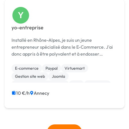
Y
yo-entreprise
Installé en Rhône-Alpes, je suis un jeune
entrepreneur spécialisé dans le E-Commerce. J'ai
donc appris à être polyvalent et à endosser
plusieurs casquettes. Dans le but de pouvoir créer,
utiliser et mettre à jour seul une boutique en ligne.
E-commerce
Paypal
Virtuemart
Je sui...
Gestion site web
Joomla
Migration ou refonte de site
Web
WordPress
10 €/h
Annecy