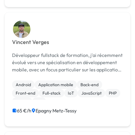
Vincent Verges
Développeur fullstack de formation, j'ai récemment
évolué vers une spécialisation en développement
mobile, avec un focus particulier sur les applications
iOS natives. Fort d'une solide expérience en
technologies web et en programmation back-end,
Android
Application mobile
Back-end
j...
Front-end
Full-stack
IoT
JavaScript
PHP
Vue.JS
iOS
65 €/h
Epagny Metz-Tessy