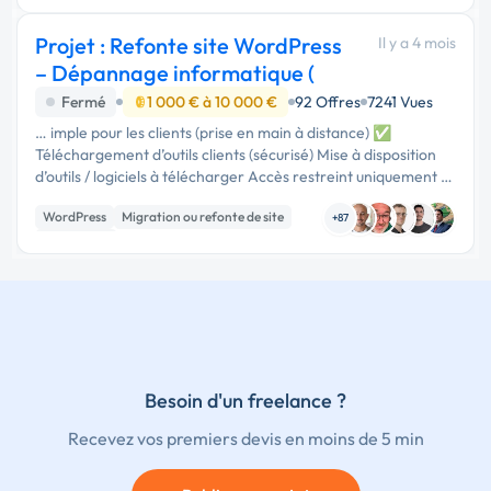
Projet : Refonte site WordPress
Il y a 4 mois
– Dépannage informatique (
Fermé
1 000 € à 10 000 €
92 Offres
7241 Vues
… imple pour les clients (prise en main à distance) ✅
Téléchargement d’outils clients (sécurisé) Mise à disposition
d’outils / logiciels à télécharger Accès restreint uniquement :
espace client ou accès sécurisé (connexion / mot de passe)
WordPress
Migration ou refonte de site
Aucun …
+87
Web design
Besoin d'un freelance ?
Recevez vos premiers devis en moins de 5 min