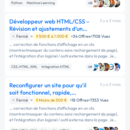
Python
Machine Learning
plan issue …
+23
Développement spécifique
Développeur web HTML/CSS –
Il y a 3 mois
Révision et ajustements d’un
blog existant
Fermé
500 € à 1 000 €
34 Offres
7108 Vues
… correction de fonctions d’affichage en un clic
(montrer/masquer du contenu sans rechargement de page),
et l’intégration d’un logiciel / outil externe dans la page. Je
m’occupe du contenu et des éléments graphiques ; le rôle du
CSS, HTML, XML
Integration HTML
développeur est …
+29
JavaScript
Reconfigurer un site pour qu'il
Il y a 3 mois
soit fonctionnel, rapide,
efficace.
Fermé
Moins de 500 €
18 Offres
7353 Vues
… correction de fonctions d’affichage en un clic
(montrer/masquer du contenu sans rechargement de page),
et l’intégration d’un logiciel / outil externe dans la page. Je
m’occupe du contenu et des éléments graphiques ; le rôle du