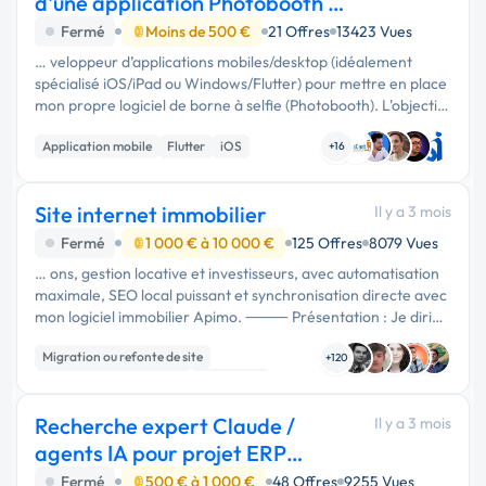
d'une application Photobooth /
Borne à sel
Fermé
Moins de 500 €
21 Offres
13423 Vues
… veloppeur d’applications mobiles/desktop (idéalement
spécialisé iOS/iPad ou Windows/Flutter) pour mettre en place
mon propre logiciel de borne à selfie (Photobooth). L'objectif :
Je ne souhaite pas repartir de zéro. Je cherche un …
Application mobile
Flutter
iOS
+16
Site internet immobilier
Il y a 3 mois
Fermé
1 000 € à 10 000 €
125 Offres
8079 Vues
… ons, gestion locative et investisseurs, avec automatisation
maximale, SEO local puissant et synchronisation directe avec
mon logiciel immobilier Apimo. ⸻ Présentation : Je dirige
une agence immobilière spécialisée en : Vente / Location / …
Migration ou refonte de site
+120
Création de site internet
WordPress
Recherche expert Claude /
Il y a 3 mois
agents IA pour projet ERP
KeyManage
Fermé
500 € à 1 000 €
48 Offres
9255 Vues