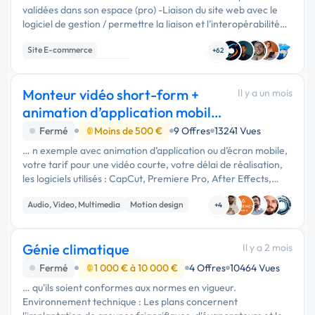
validées dans son espace (pro) -Liaison du site web avec le
logiciel de gestion / permettre la liaison et l'interopérabilité
entre le logiciel et le site web( comptes clients …
Site E-commerce
+62
Développement spécifique
Création de site internet
Monteur vidéo short-form +
Il y a un mois
animation d’application mobile
pour vidéos
Fermé
Moins de 500 €
9 Offres
13241 Vues
… n exemple avec animation d’application ou d’écran mobile,
votre tarif pour une vidéo courte, votre délai de réalisation,
les logiciels utilisés : CapCut, Premiere Pro, After Effects,
DaVinci, Canva, etc.
Audio, Video, Multimedia
Motion design
+4
Publicité
Génie climatique
Il y a 2 mois
Fermé
1 000 € à 10 000 €
4 Offres
10464 Vues
… qu'ils soient conformes aux normes en vigueur.
Environnement technique : Les plans concernent