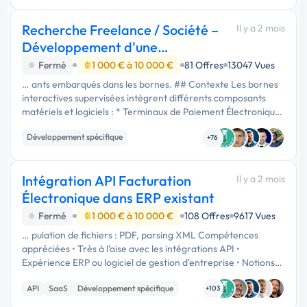
Recherche Freelance / Société –
Il y a 2 mois
Développement d'une
plateforme de supe
Fermé
1 000 € à 10 000 €
81 Offres
13047 Vues
… ants embarqués dans les bornes. ## Contexte Les bornes
interactives supervisées intègrent différents composants
matériels et logiciels : * Terminaux de Paiement Électronique
(TPE) * Écrans tactiles * Imprimantes tickets * Lecteurs QR
Développement spécifique
Code / …
+76
Infrastructure et réseaux
Admin système, sécurité
Intégration API Facturation
Il y a 2 mois
Électronique dans ERP existant
Fermé
1 000 € à 10 000 €
108 Offres
9617 Vues
… pulation de fichiers : PDF, parsing XML Compétences
appréciées • Très à l’aise avec les intégrations API •
Expérience ERP ou logiciel de gestion d'entreprise • Notions
de comptabilité (TVA, avoirs, écritures) • Capacité à
API
SaaS
Développement spécifique
intervenir sur un …
+103