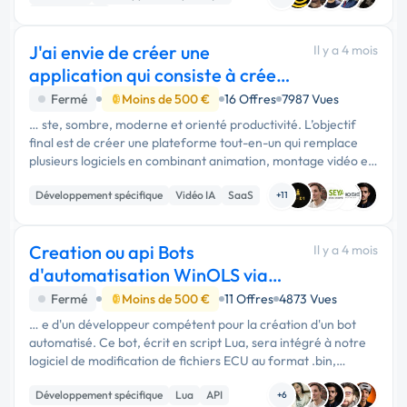
Unreal Engine
J'ai envie de créer une
Il y a 4 mois
application qui consiste à créer
des animation
Fermé
Moins de 500 €
16 Offres
7987 Vues
… ste, sombre, moderne et orienté productivité. L’objectif
final est de créer une plateforme tout-en-un qui remplace
plusieurs logiciels en combinant animation, montage vidéo et
sound design dans une seule application intelligente, rapide et
Développement spécifique
Vidéo IA
SaaS
…
+11
Creation ou api Bots
Il y a 4 mois
d'automatisation WinOLS via
lua
Fermé
Moins de 500 €
11 Offres
4873 Vues
… e d'un développeur compétent pour la création d'un bot
automatisé. Ce bot, écrit en script Lua, sera intégré à notre
logiciel de modification de fichiers ECU au format .bin,
hébergé sur un serveur privé virtuel (VPS). Le principe de …
Développement spécifique
Lua
API
+6