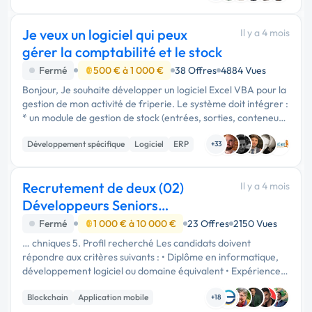
Je veux un logiciel qui peux
Il y a 4 mois
gérer la comptabilité et le stock
Fermé
500 € à 1 000 €
38 Offres
4884 Vues
Bonjour, Je souhaite développer un logiciel Excel VBA pour la
gestion de mon activité de friperie. Le système doit intégrer :
* un module de gestion de stock (entrées, sorties, conteneurs)
* un module de comptabilité …
Développement spécifique
Logiciel
ERP
+33
Recrutement de deux (02)
Il y a 4 mois
Développeurs Seniors
Freelance Spécialités :
Fermé
1 000 € à 10 000 €
23 Offres
2150 Vues
… chniques 5. Profil recherché Les candidats doivent
répondre aux critères suivants : • Diplôme en informatique,
développement logiciel ou domaine équivalent • Expérience
avérée (minimum 5 ans) en développement blockchain et
Blockchain
Application mobile
mobile • Maîtrise des …
+18