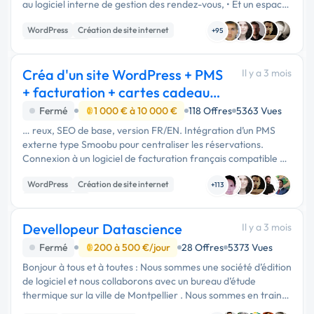
au logiciel interne de gestion des rendez-vous, • Et un espace
de connexion réservé uniquement l’équipe des professionnels
WordPress
Création de site internet
…
+95
Site clé en main
Créa d'un site WordPress + PMS
Il y a 3 mois
+ facturation + cartes cadeaux
(gîte)
Fermé
1 000 € à 10 000 €
118 Offres
5363 Vues
… reux, SEO de base, version FR/EN. Intégration d’un PMS
externe type Smoobu pour centraliser les réservations.
Connexion à un logiciel de facturation français compatible e-
facturation. Ajout d’un module e-commerce simple pour
WordPress
Création de site internet
vendre des cartes …
+113
Site clé en main
Devellopeur Datascience
Il y a 3 mois
Fermé
200 à 500 €/jour
28 Offres
5373 Vues
Bonjour à tous et à toutes : Nous sommes une société d’édition
de logiciel et nous collaborons avec un bureau d’étude
thermique sur la ville de Montpellier . Nous sommes en train
de développer une solution automatisée pour l’analyse de