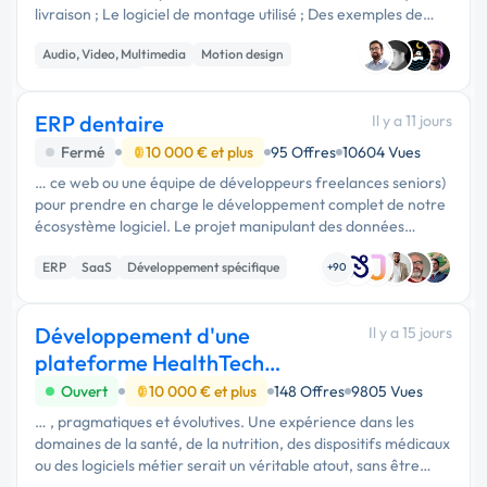
livraison ; Le logiciel de montage utilisé ; Des exemples de
vidéos YouTube que vous avez déjà montées, de préférence
Audio, Video, Multimedia
Motion design
dans un style …
Communication
ERP dentaire
Il y a 11 jours
Fermé
10 000 € et plus
95 Offres
10604 Vues
… ce web ou une équipe de développeurs freelances seniors)
pour prendre en charge le développement complet de notre
écosystème logiciel. Le projet manipulant des données
médicales, le respect de la norme HDS (Hébergement de
ERP
SaaS
Développement spécifique
Données de Santé) est …
+90
Développement d'une
Il y a 15 jours
plateforme HealthTech
innovante
Ouvert
10 000 € et plus
148 Offres
9805 Vues
… , pragmatiques et évolutives. Une expérience dans les
domaines de la santé, de la nutrition, des dispositifs médicaux
ou des logiciels métier serait un véritable atout, sans être
indispensable. Ce que nous mettons à disposition Le projet est