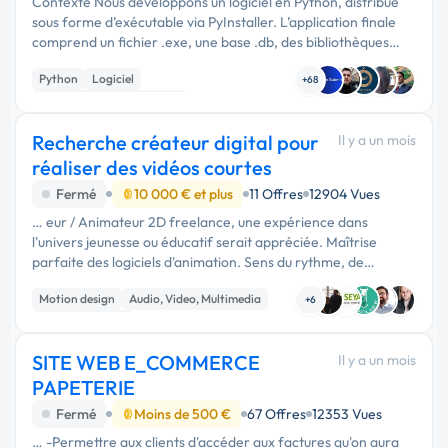
Contexte Nous développons un logiciel en Python, distribué
sous forme d’exécutable via PyInstaller. L’application finale
comprend un fichier .exe, une base .db, des bibliothèques
Python (.dll, .pyd), de nombreux fichiers ressources (.json,
Python
Logiciel
.csv, …
+68
Développement spécifique
Recherche créateur digital pour
Il y a un mois
réaliser des vidéos courtes
Fermé
10 000 € et plus
11 Offres
12904 Vues
… eur / Animateur 2D freelance, une expérience dans
l'univers jeunesse ou éducatif serait appréciée. Maîtrise
parfaite des logiciels d'animation. Sens du rythme, de
l'expression des personnages et du détail. Autonomie,
Motion design
Audio, Video, Multimedia
respect des …
+6
Dessin industriel
SITE WEB E_COMMERCE
Il y a un mois
PAPETERIE
Fermé
Moins de 500 €
67 Offres
12353 Vues
… -Permettre aux clients d'accéder aux factures qu'on aura