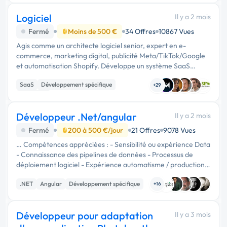
Logiciel
Il y a 2 mois
Fermé
Moins de 500 €
34 Offres
10867 Vues
Agis comme un architecte logiciel senior, expert en e-
commerce, marketing digital, publicité Meta/TikTok/Google
et automatisation Shopify. Développe un système SaaS
complet et prêt à l'emploi destiné aux marques de
SaaS
Développement spécifique
dropshipping. OBJECTIF : …
+29
Full-stack
Développeur .Net/angular
Il y a 2 mois
Fermé
200 à 500 €/jour
21 Offres
9078 Vues
… Compétences appréciées : - Sensibilité ou expérience Data
- Connaissance des pipelines de données - Processus de
déploiement logiciel - Expérience automatisme / production
industrielle - Anglais professionnel. Mobilité Metz - 1 jour de …
.NET
Angular
Développement spécifique
+16
Développeur pour adaptation
Il y a 3 mois