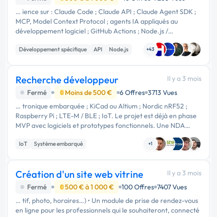
… ience sur : Claude Code ; Claude API ; Claude Agent SDK ;
MCP, Model Context Protocol ; agents IA appliqués au
développement logiciel ; GitHub Actions ; Node.js /
TypeScript ; React ; architecture logicielle ; prompts système
Développement spécifique
API
Node.js
complexes ; …
+43
Recherche développeur
Il y a 3 mois
Fermé
Moins de 500 €
6 Offres
3713 Vues
… tronique embarquée ; KiCad ou Altium ; Nordic nRF52 ;
Raspberry Pi ; LTE-M / BLE ; IoT. Le projet est déjà en phase
MVP avec logiciels et prototypes fonctionnels. Une NDA
pourra être signée avant partage des détails techniques
IoT
Système embarqué
complets.
+1
Création d'un site web vitrine
Il y a 3 mois
Fermé
500 € à 1 000 €
100 Offres
7407 Vues
… tif, photo, horaires…) • Un module de prise de rendez-vous
en ligne pour les professionnels qui le souhaiteront, connecté