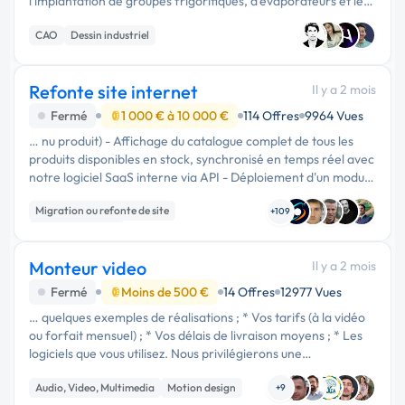
l'implantation de groupes frigorifiques, d'évaporateurs et les
réseaux de fluides (utilisation de R-455A). Mes exigences
CAO
Dessin industriel
techniques : …
Refonte site internet
Il y a 2 mois
Fermé
1 000 € à 10 000 €
114 Offres
9964 Vues
… nu produit) - Affichage du catalogue complet de tous les
produits disponibles en stock, synchronisé en temps réel avec
notre logiciel SaaS interne via API - Déploiement d'un module
de commande en ligne avec option de retrait chez le …
Migration ou refonte de site
+109
Site E-commerce
Développement spécifique
Monteur video
Il y a 2 mois
Fermé
Moins de 500 €
14 Offres
12977 Vues
… quelques exemples de réalisations ; * Vos tarifs (à la vidéo
ou forfait mensuel) ; * Vos délais de livraison moyens ; * Les
logiciels que vous utilisez. Nous privilégierons une
collaboration durable avec une personne sérieuse et
Audio, Video, Multimedia
Motion design
impliquée. Au …
+9