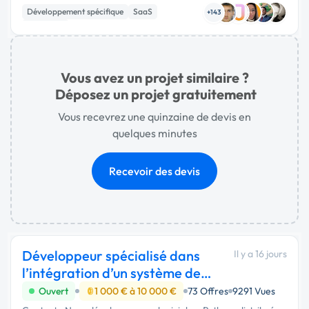
Développement spécifique
SaaS
…
+143
Full-stack
Vous avez un projet similaire ?
Déposez un projet gratuitement
Vous recevrez une quinzaine de devis en
quelques minutes
Recevoir des devis
Développeur spécialisé dans
Il y a 16 jours
l’intégration d’un système de
mise à jour
Ouvert
1 000 € à 10 000 €
73 Offres
9291 Vues