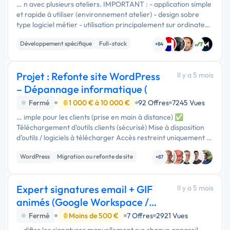
… n avec plusieurs ateliers. IMPORTANT : - application simple
et rapide à utiliser (environnement atelier) - design sobre
type logiciel métier - utilisation principalement sur ordinateur
(pas besoin mobile avancé dans un premier temps)
Développement spécifique
Full-stack
LIVRABLES …
+84
Base de données
Projet : Refonte site WordPress
Il y a 5 mois
– Dépannage informatique (
Fermé
1 000 € à 10 000 €
92 Offres
7245 Vues
… imple pour les clients (prise en main à distance) ✅
Téléchargement d’outils clients (sécurisé) Mise à disposition
d’outils / logiciels à télécharger Accès restreint uniquement :
espace client ou accès sécurisé (connexion / mot de passe)
WordPress
Migration ou refonte de site
Aucun …
+87
Web design
Expert signatures email + GIF
Il y a 5 mois
animés (Google Workspace /
Signitic)
Fermé
Moins de 500 €
7 Offres
2921 Vues
… difier les signatures manuellement sur chaque appareil