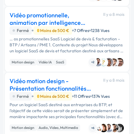
Vidéo promotionnelle,
Il y a 8 mois
animation par intelligence
artificielle
Fermé
Moins de 500 €
7 Offres
1238 Vues
… os promotionnelles SaaS Logiciel de devis & facturation –
BTP / Artisans / PME 1. Contexte du projet Nous développons
un logiciel SaaS de devis et facturation destiné aux artisans et
PME du BTP …
Motion design
Vidéo IA
SaaS
+2
Vidéo motion design -
Il y a 8 mois
Présentation fonctionnalités
logiciel
Fermé
Moins de 500 €
11 Offres
1374 Vues
Pour un logiciel SaaS destiné aux entreprises du BTP, et
l’objectif de cette vidéo serait de présenter simplement et de
manière impactante ses principales fonctionnalités (avec des
images, voix off…), dans un format …
Motion design
Audio, Video, Multimedia
+6