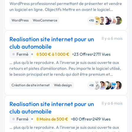
WordPress professionnel permettant de présenter et vendre
un logiciel en ligne. Objectifs Mettre en avant le logiciel
(fonctionnalités, bénéfices, captures, FAQ) Permettre l’achat
WordPress
WooCommerce
en ligne …
+70
Site E-commerce
Realisation site internet pour un
Il y a 6 mois
club automobile
Fermé
500 € à 1 000 €
23 Offres
2711 Vues
… plus qu'à le reproduire. A l'inverse je suis aussi ouverte aux
retours et pistes d'amélioration. Peu importe le logiciel utilisé,
le besoin principal est le rendu qui doit être premium et
qualitatif. (le brief précis sera donné un …
Création de site internet
Web design
+18
Experience utilisateur
Realisation site internet pour un
Il y a 6 mois
club automobile
Fermé
Moins de 500 €
80 Offres
2419 Vues
… plus qu'à le reproduire. A l'inverse je suis aussi ouverte aux