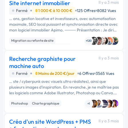
Site internet immobilier
Il y a 3 mois
Fermé
1 000 € à 10 000 €
125 Offres
8082 Vues
… ons, gestion locative et investisseurs, avec automatisation
maximale, SEO local puissant et synchronisation directe avec
mon logiciel immobilier Apimo. ⸻ Présentation : Je dirige
une agence immobilière spécialisée en : Vente / Location / …
Migration ou refonte de site
+120
Création de site internet
WordPress
Recherche graphiste pour
Il y a 3 mois
machine auto
Fermé
Moins de 200 €/jour
6 Offres
3565 Vues
… ste / cyberpunk avec visuels ultra réalistes), ainsi que
plusieurs images d’inspiration. En revanche, je ne maîtrise pas
les logiciels comme Adobe Illustrator, Photoshop ou Canva.
Le but est de créer un fichier professionnel prêt à
Photoshop
Charte graphique
l’impression …
+1
Mise en page
Créa d'un site WordPress + PMS
Il y a 3 mois