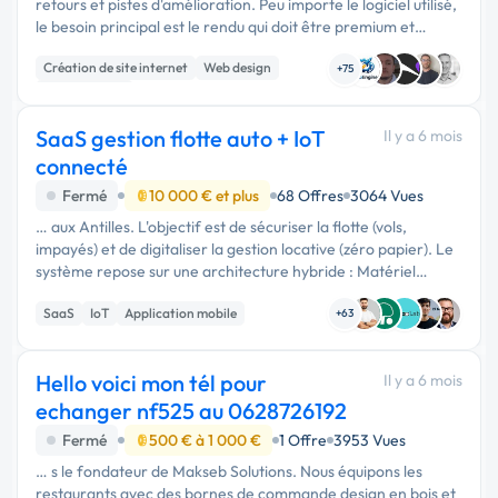
retours et pistes d'amélioration. Peu importe le logiciel utilisé,
le besoin principal est le rendu qui doit être premium et
qualitatif. (le brief précis sera donné un …
Création de site internet
Web design
+75
Landing page
SaaS gestion flotte auto + IoT
Il y a 6 mois
connecté
Fermé
10 000 € et plus
68 Offres
3064 Vues
… aux Antilles. L'objectif est de sécuriser la flotte (vols,
impayés) et de digitaliser la gestion locative (zéro papier). Le
système repose sur une architecture hybride : Matériel
(Boîtiers GPS/4G) + Logiciel (Plateforme Web & App …
SaaS
IoT
Application mobile
+63
Hello voici mon tél pour
Il y a 6 mois
echanger nf525 au 0628726192
Fermé
500 € à 1 000 €
1 Offre
3953 Vues
… s le fondateur de Makseb Solutions. Nous équipons les
restaurants avec des bornes de commande design en bois et