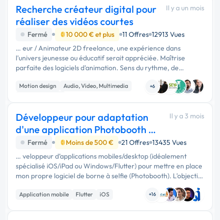
Recherche créateur digital pour
Il y a un mois
réaliser des vidéos courtes
Fermé
10 000 € et plus
11 Offres
12913 Vues
… eur / Animateur 2D freelance, une expérience dans
l'univers jeunesse ou éducatif serait appréciée. Maîtrise
parfaite des logiciels d'animation. Sens du rythme, de
l'expression des personnages et du détail. Autonomie,
Motion design
Audio, Video, Multimedia
respect des …
+6
Dessin industriel
Développeur pour adaptation
Il y a 3 mois
d'une application Photobooth /
Borne à sel
Fermé
Moins de 500 €
21 Offres
13435 Vues
… veloppeur d’applications mobiles/desktop (idéalement
spécialisé iOS/iPad ou Windows/Flutter) pour mettre en place
mon propre logiciel de borne à selfie (Photobooth). L'objectif :
Je ne souhaite pas repartir de zéro. Je cherche un …
Application mobile
Flutter
iOS
+16