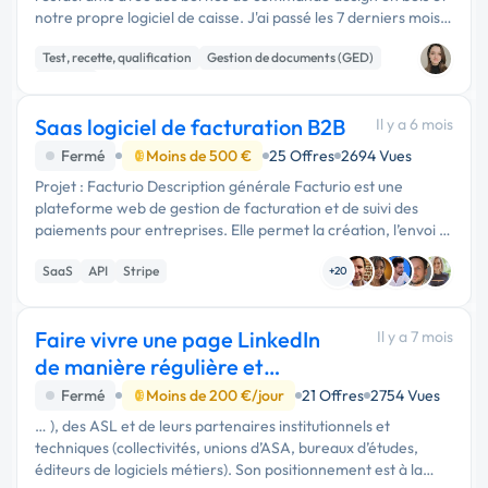
notre propre logiciel de caisse. J'ai passé les 7 derniers mois à
mettre notre solution en conformité NF525 (chaînage, …
Test, recette, qualification
Gestion de documents (GED)
Sécurité
Saas logiciel de facturation B2B
Il y a 6 mois
Fermé
Moins de 500 €
25 Offres
2694 Vues
Projet : Facturio Description générale Facturio est une
plateforme web de gestion de facturation et de suivi des
paiements pour entreprises. Elle permet la création, l’envoi et
le suivi des factures, devis et avoirs, avec un tableau de bord
SaaS
API
Stripe
person...
+20
Faire vivre une page LinkedIn
Il y a 7 mois
de manière régulière et
professionnelle
Fermé
Moins de 200 €/jour
21 Offres
2754 Vues
… ), des ASL et de leurs partenaires institutionnels et
techniques (collectivités, unions d’ASA, bureaux d’études,
éditeurs de logiciels métiers). Son positionnement est à la