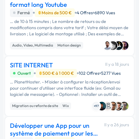
format long Youtube
Fermé
Moins de 500 €
4 Offres
6890 Vues
… de 10 à 15 minutes ; Le nombre de retours ou de
modifications compris dans votre tarif ; Votre délai moyen de
livraison ; Le logiciel de montage utilisé ; Des exemples de
vidéos YouTube que vous avez déjà montées, de préférence
Audio, Video, Multimedia
Motion design
dans un style …
Communication
SITE INTERNET
Il y a 18 jours
Ouvert
500 € à 1 000 €
102 Offres
5277 Vues
… PlanetHoster. - M'aider à configurer la réception/envoi
pour continuer d'utiliser une interface fluide (ex: Gmail ou
logiciel de messagerie). - Optionnel : Installer un outil de
stockage de fichiers partagés (type Nextcloud) sur …
Migration ou refonte de site
Wix
+97
WordPress
Développer une App pour un
Il y a 26 jours
système de paiement pour les