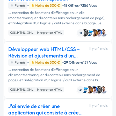
efficace.
Fermé
Moins de 500 €
18 Offres
7356 Vues
… correction de fonctions d’affichage en un clic
(montrer/masquer du contenu sans rechargement de page),
et l’intégration d’un logiciel / outil externe dans la page. Je
m’occupe du contenu et des éléments graphiques ; le rôle du
CSS, HTML, XML
Integration HTML
développeur est …
+13
JavaScript
Développeur web HTML/CSS –
Il y a 4 mois
Révision et ajustements d’un
blog existant
Fermé
Moins de 500 €
29 Offres
6137 Vues
… correction de fonctions d’affichage en un
clic (montrer/masquer du contenu sans rechargement de
page), et l’intégration d’un logiciel / outil externe dans la
page. Je m’occupe du contenu et des éléments graphiques ; le
CSS, HTML, XML
Integration HTML
rôle du développeur est …
+24
Front-end
J'ai envie de créer une
Il y a 4 mois
application qui consiste à créer