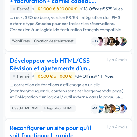
+ facturation + cartes cadeaux
(gîte)
Fermé
1 000 € à 10 000 €
118 Offres
5375 Vues
… reux, SEO de base, version FR/EN. Intégration d’un PMS
externe type Smoobu pour centraliser les réservations.
Connexion à un logiciel de facturation français compatible e-
facturation. Ajout d’un module e-commerce simple pour
WordPress
Création de site internet
vendre des cartes …
+113
Site clé en main
Développeur web HTML/CSS –
Il y a 4 mois
Révision et ajustements d’un
blog existant
Fermé
500 € à 1 000 €
34 Offres
7111 Vues
… correction de fonctions d’affichage en un clic
(montrer/masquer du contenu sans rechargement de page),
et l’intégration d’un logiciel / outil externe dans la page. Je
m’occupe du contenu et des éléments graphiques ; le rôle du
CSS, HTML, XML
Integration HTML
développeur est …
+29
JavaScript
Reconfigurer un site pour qu'il
Il y a 4 mois
soit fonctionnel, rapide,