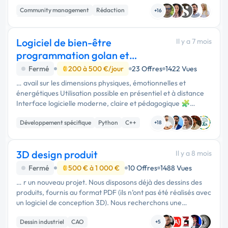
croisée de plusieurs domaines : •gouvernance et organisation
Community management
Rédaction
des …
+16
Communication
Logiciel de bien-être
Il y a 7 mois
programmation golan et
python
Fermé
200 à 500 €/jour
23 Offres
1422 Vues
… avail sur les dimensions physiques, émotionnelles et
énergétiques Utilisation possible en présentiel et à distance
Interface logicielle moderne, claire et pédagogique 🧩
Description globale du système 1️⃣ Le boîtier (hardware)
Développement spécifique
Python
C++
Deux versions …
+18
3D design produit
Il y a 8 mois
Fermé
500 € à 1 000 €
10 Offres
1488 Vues
… r un nouveau projet. Nous disposons déjà des dessins des
produits, fournis au format PDF (ils n’ont pas été réalisés avec
un logiciel de conception 3D). Nous recherchons une
personne capable de transformer ces dessins existants en
Dessin industriel
CAO
modèles 3D …
+5