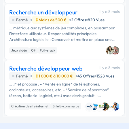
Publicité
Recherche un développeur
Il y a 8 mois
Fermé
Moins de 500 €
2 Offres
820 Vues
… métrique aux systèmes de jeu complexes, en passant par
l'interface utilisateur. Responsabilités principales
Architecture logicielle : Concevoir et mettre en place une
architecture de code propre, modulaire et évolutive pour
Jeux vidéo
C#
Full-stack
l'ensemble …
Recherche développeur web
Il y a 8 mois
Fermé
1 000 € à 10 000 €
45 Offres
1528 Vues
… ]* et propose : - *Vente en ligne* de téléphones,
ordinateurs, accessoires, etc. - *Service de réparation*
(écran, batterie, logiciel, etc.) avec devis gratuit. -
*Informations pratiques* : horaires, adresse, contact, carte
Création de site internet
Site E-commerce
géographique. - …
+40
WordPress