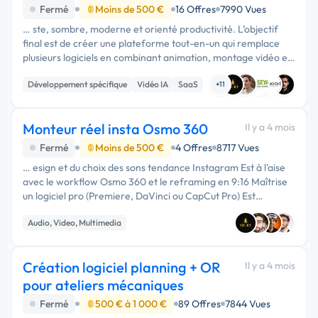
des animation
Fermé
Moins de 500 €
16 Offres
7990 Vues
… ste, sombre, moderne et orienté productivité. L’objectif
final est de créer une plateforme tout-en-un qui remplace
plusieurs logiciels en combinant animation, montage vidéo et
sound design dans une seule application intelligente, rapide et
Développement spécifique
Vidéo IA
SaaS
…
+11
Monteur réel insta Osmo 360
Il y a 4 mois
Fermé
Moins de 500 €
4 Offres
8717 Vues
… esign et du choix des sons tendance Instagram Est à l'aise
avec le workflow Osmo 360 et le reframing en 9:16 Maîtrise
un logiciel pro (Premiere, DaVinci ou CapCut Pro) Est
réactif·ve sur les retours et capable d'assurer plusieurs …
Audio, Video, Multimedia
Création logiciel planning + OR
Il y a 4 mois
pour ateliers mécaniques
Fermé
500 € à 1 000 €
89 Offres
7844 Vues