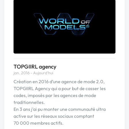
TOPGIIRL agency
jan. 2016 - Aujourd'hui
Création en 2016 d’une agence de mode 2.0,
TOPGIIRL Agency qui a pour but de casser les
codes, imposés par les agences de mode
traditionnelles.
En 3 ans j’ai pu monter une communauté ultra
active sur les réseaux sociaux comptant
70 000 membres actifs.