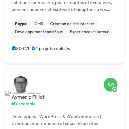
solutions sur mesure, performantes et évolutives,
pensées pour vos utilisateurs et adaptées à vos
enjeux métier.
Paypal
CMS
Création de site internet
Développement spécifique
Experience utilisateur
Gestion site web
Installation de Script
Migration ou refonte de site
80 €/h
4 projets réalisés
Modules et composants
SaaS
5,0
Aymeric Filliot
Disponible
Développeur WordPress & WooCommerce |
Création, maintenance et sécurité de sites