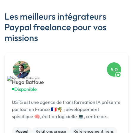
Les meilleurs intégrateurs
Paypal freelance pour vos
missions
5,0
Hugo Battoue
Disponible
USTS est une agence de transformation IA présente
partout en France 🇫🇷🌴 : développement
spécifique 🧠, édition logicielle 💻, centre de
formation 🎓. Agréée CII, CIR, Qualiopi, 1er [URL
MASQUÉE] 🏆 !
Paypal
Relations presse
Référencement, liens