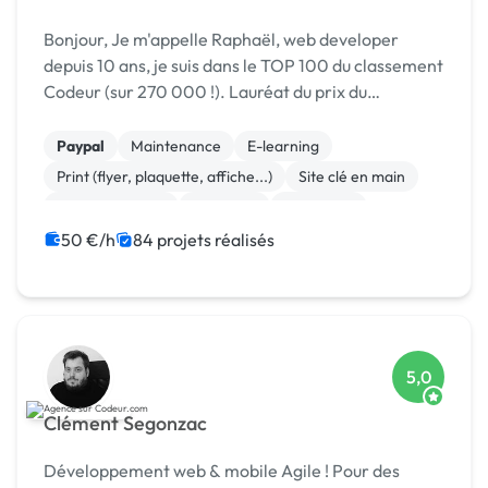
Bonjour, Je m'appelle Raphaël, web developer
depuis 10 ans, je suis dans le TOP 100 du classement
Codeur (sur 270 000 !). Lauréat du prix du
Freelance toujours au Top 2024 :) Je ne se suis pas
une agence et serais votre interlocuteur direct ...
Paypal
Maintenance
E-learning
Print (flyer, plaquette, affiche...)
Site clé en main
WooCommerce
Full-stack
Front-end
Mise en page
Landing page
50 €/h
84 projets réalisés
5,0
Clément Segonzac
Développement web & mobile Agile ! Pour des