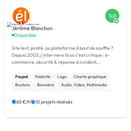
5,0
Jérôme Blanchon
Disponible
Site lent, piraté, ou plateforme à bout de souffle ?
Depuis 2003, j'interviens là où c'est critique : e-
commerce, sécurité & réponse à incident,
infogérance, développement sur mesure.
Paypal
Publicité
Logo
Charte graphique
Boutons
Bannière
Audio, Video, Multimedia
Site clé en main
SaaS
Modules et composants
65 €/h
10 projets réalisés