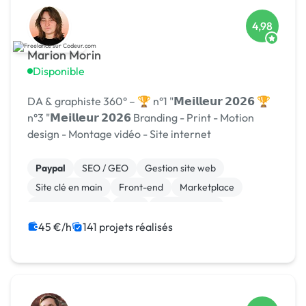
4,98
Marion Morin
Disponible
DA & graphiste 360° – 🏆 n°1 "𝗠𝗲𝗶𝗹𝗹𝗲𝘂𝗿 𝟮𝟬𝟮𝟲 🏆
n°3 "𝗠𝗲𝗶𝗹𝗹𝗲𝘂𝗿 𝟮𝟬𝟮𝟲 Branding - Print - Motion
design - Montage vidéo - Site internet
Paypal
SEO / GEO
Gestion site web
Site clé en main
Front-end
Marketplace
WooCommerce
CMS
Landing page
Migration ou refonte de site
45 €/h
141 projets réalisés