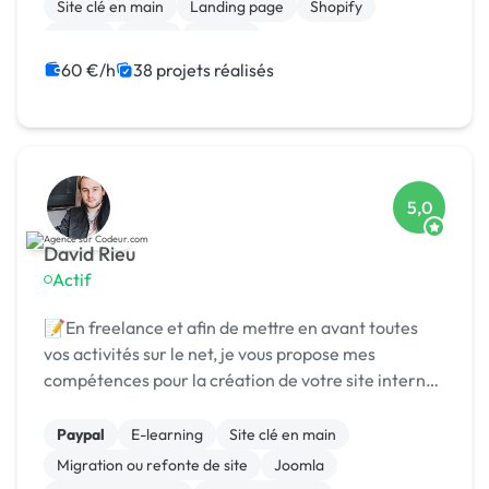
Site clé en main
Landing page
Shopify
jQuery
React
Node.js
60 €/h
38 projets réalisés
5,0
David Rieu
Actif
📝En freelance et afin de mettre en avant toutes
vos activités sur le net, je vous propose mes
compétences pour la création de votre site internet
(vitrine ou ecommerce). Vous êtes artisan,
commerçant, créateur d’entreprise, profession
Paypal
E-learning
Site clé en main
libérale,...
Migration ou refonte de site
Joomla