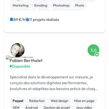
Marketing
Emailing
Photoshop
Photo
Motion design
Logo
Charte graphique
89 €/h
11 projets réalisés
5,0
Fabien Berthelet
Disponible
Spécialisé dans le développement sur mesure, je
conçois des solutions digitales performantes,
évolutives et adaptées aux besoins précis de chaque
client.
Paypal
Rédaction
Web design
Mise en page
SEM
Android
Gestion de projet
Jeux vidéo