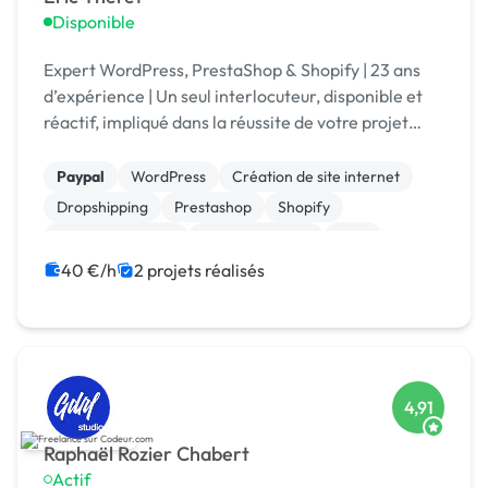
Disponible
Expert WordPress, PrestaShop & Shopify | 23 ans
d’expérience | Un seul interlocuteur, disponible et
réactif, impliqué dans la réussite de votre projet
web.
Paypal
WordPress
Création de site internet
Dropshipping
Prestashop
Shopify
Site E-commerce
WooCommerce
CMS
Gestion site web
40 €/h
2 projets réalisés
4,91
Raphaël Rozier Chabert
Actif