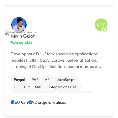
4,80
Kévin Guiot
Disponible
Développeur Full-Stack spécialisé applications
mobiles Flutter, SaaS, Laravel, automatisation,
scraping et DevOps. Solutions performantes et
scalables 🚀 Top 5 Codeur Awards 2024
Paypal
PHP
API
JavaScript
CSS, HTML, XML
Integration HTML
Création de site internet
Application mobile
Ruby on Rails
iOS
60 €/h
92 projets réalisés