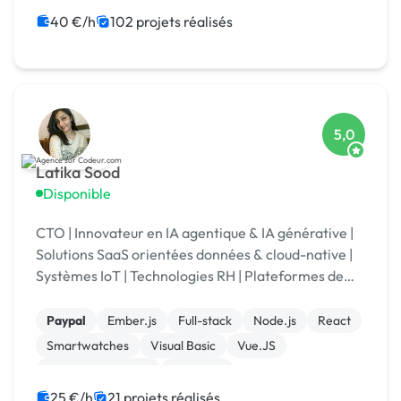
Charte graphique
40 €/h
102 projets réalisés
5,0
Latika Sood
Disponible
CTO | Innovateur en IA agentique & IA générative |
Solutions SaaS orientées données & cloud-native |
Systèmes IoT | Technologies RH | Plateformes de
reporting ESG | +12 ans d’expérience en leadership
Paypal
Ember.js
Full-stack
Node.js
React
Smartwatches
Visual Basic
Vue.JS
Drupal Commerce
Magento
25 €/h
21 projets réalisés