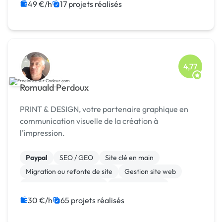
Site E-commerce
49 €/h
17 projets réalisés
4,77
Romuald Perdoux
PRINT & DESIGN, votre partenaire graphique en
communication visuelle de la création à
l’impression.
Paypal
SEO / GEO
Site clé en main
Migration ou refonte de site
Gestion site web
Admin système, sécurité
WooCommerce
Système de paiement
Animation 3D
WordPress
30 €/h
65 projets réalisés