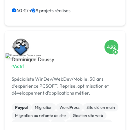
Integration HTML
Gestion site web
Experience utilisateur
CMS
40 €/h
9 projets réalisés
Admin système, sécurité
4,92
Dominique Daussy
Actif
Spécialiste WinDev/WebDev/Mobile. 30 ans
d’expérience PCSOFT. Reprise, optimisation et
développement d’applications métier.
Paypal
Migration
WordPress
Site clé en main
Migration ou refonte de site
Gestion site web
CSS, HTML, XML
CMS
Système de paiement