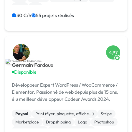
Linux
iOS
30 €/h
55 projets réalisés
4,97
Germain Fardoux
Disponible
Développeur Expert WordPress / WooCommerce /
Elementor. Passionné de web depuis plus de 15 ans,
élu meilleur développeur Codeur Awards 2024.
Paypal
Print (flyer, plaquette, affiche...)
Stripe
Marketplace
Dropshipping
Logo
Photoshop
Site clé en main
Système de paiement