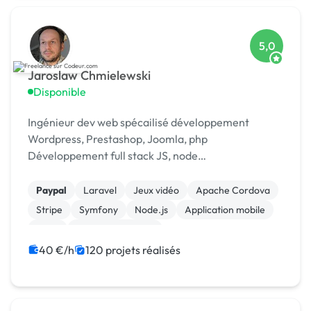
5,0
Jaroslaw Chmielewski
Disponible
Ingénieur dev web spécailisé développement
Wordpress, Prestashop, Joomla, php
Développement full stack JS, node
Scrapping/extraction données web Développement
chat temp réel : [URL MASQUÉE], webrtc
Paypal
Laravel
Jeux vidéo
Apache Cordova
Stripe
Symfony
Node.js
Application mobile
Linux
Integration HTML
40 €/h
120 projets réalisés