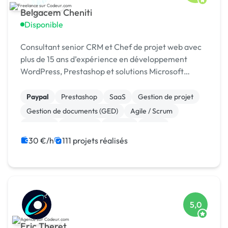
Belgacem Cheniti
Disponible
Consultant senior CRM et Chef de projet web avec
plus de 15 ans d’expérience en développement
WordPress, Prestashop et solutions Microsoft
Dynamics 365.
Paypal
Prestashop
SaaS
Gestion de projet
Gestion de documents (GED)
Agile / Scrum
Android
Full-stack
Node.js
React
30 €/h
111 projets réalisés
5,0
Eric Theret