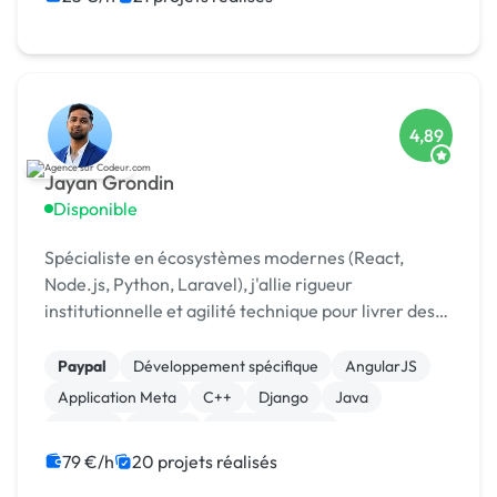
4,89
Jayan Grondin
Disponible
Spécialiste en écosystèmes modernes (React,
Node.js, Python, Laravel), j'allie rigueur
institutionnelle et agilité technique pour livrer des
produits digitaux sécurisés et innovants.
Paypal
Développement spécifique
AngularJS
Application Meta
C++
Django
Java
Laravel
MySQL
XR, VR, AR, MR
79 €/h
20 projets réalisés