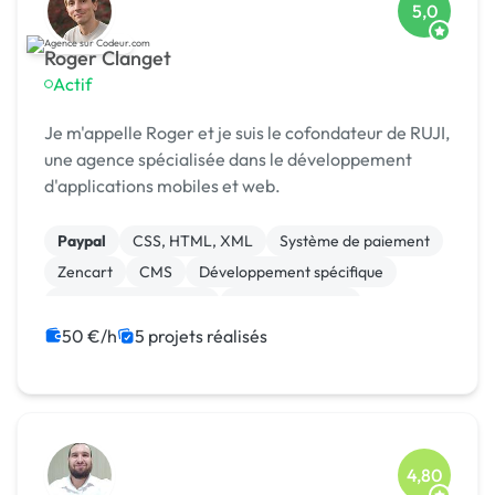
5,0
Roger Clanget
Actif
Je m'appelle Roger et je suis le cofondateur de RUJI,
une agence spécialisée dans le développement
d'applications mobiles et web.
Paypal
CSS, HTML, XML
Système de paiement
Zencart
CMS
Développement spécifique
Experience utilisateur
Gestion site web
Landing page
Migration ou refonte de site
50 €/h
5 projets réalisés
4,80