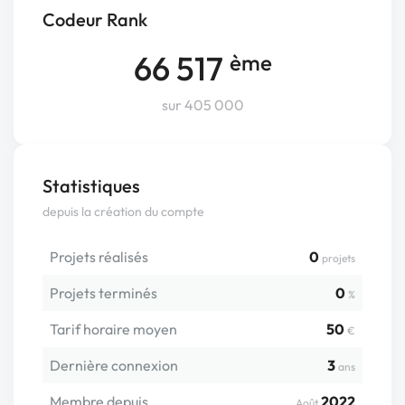
Codeur Rank
66 517
ème
sur 405 000
Statistiques
depuis la création du compte
Projets réalisés
0
projets
Projets terminés
0
%
Tarif horaire moyen
50
€
Dernière connexion
3
ans
Membre depuis
2022
Août