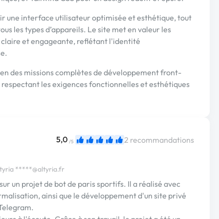
r une interface utilisateur optimisée et esthétique, tout
ous les types d’appareils. Le site met en valeur les
claire et engageante, reflétant l'identité
se.
bien des missions complètes de développement front-
en respectant les exigences fonctionnelles et esthétiques
5,0
2 recommandations
/5
tyria
*****@altyria.fr
sur un projet de bot de paris sportifs. Il a réalisé avec
ormalisation, ainsi que le développement d'un site privé
s Telegram.
urs à l'écoute. Grâce à son travail, le projet a été un