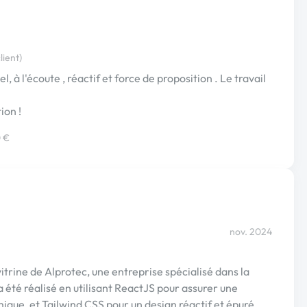
lient)
, à l'écoute , réactif et force de proposition . Le travail
ion !
0 €
nov. 2024
vitrine de Alprotec, une entreprise spécialisé dans la
a été réalisé en utilisant ReactJS pour assurer une
ue, et Tailwind CSS pour un design réactif et épuré.