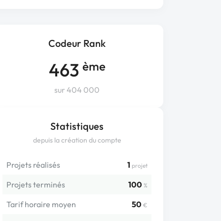
Codeur Rank
463
ème
sur 404 000
Statistiques
depuis la création du compte
Projets réalisés
1
projet
Projets terminés
100
%
Tarif horaire moyen
50
€