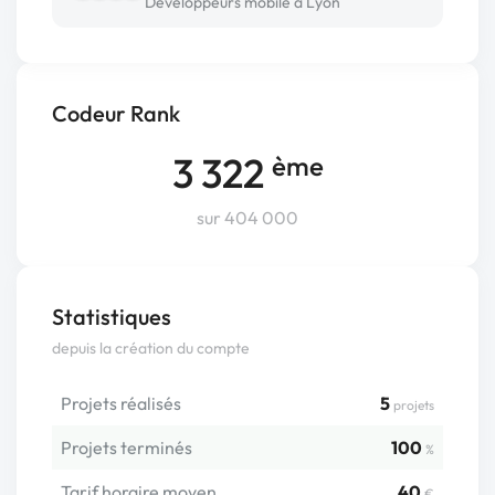
Développeurs mobile à Lyon
Codeur Rank
3 322
ème
sur 404 000
Statistiques
depuis la création du compte
Projets réalisés
5
projets
Projets terminés
100
%
Tarif horaire moyen
40
€