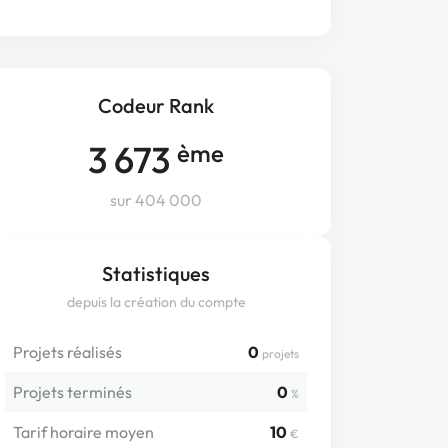
Codeur Rank
3 673
ème
sur 404 000
Statistiques
depuis la création du compte
Projets réalisés
0
projets
Projets terminés
0
%
Tarif horaire moyen
10
€