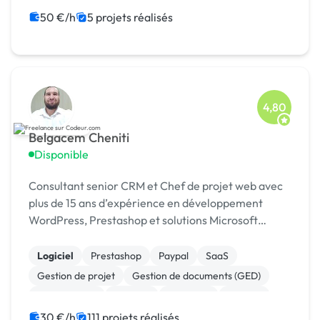
Landing page
Migration ou refonte de site
50 €/h
5 projets réalisés
4,80
Belgacem Cheniti
Disponible
Consultant senior CRM et Chef de projet web avec
plus de 15 ans d’expérience en développement
WordPress, Prestashop et solutions Microsoft
Dynamics 365.
Logiciel
Prestashop
Paypal
SaaS
Gestion de projet
Gestion de documents (GED)
Agile / Scrum
Android
Full-stack
Node.js
30 €/h
111 projets réalisés