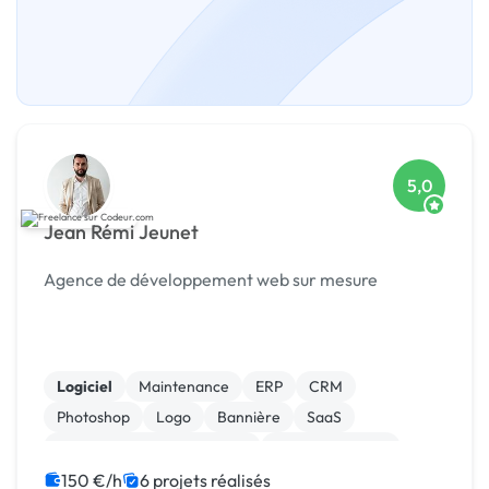
5,0
Jean Rémi Jeunet
Agence de développement web sur mesure
Logiciel
Maintenance
ERP
CRM
Photoshop
Logo
Bannière
SaaS
Migration ou refonte de site
Gestion site web
150 €/h
6 projets réalisés