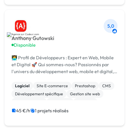
5,0
Anthony Gutowski
Disponible
👩‍💻 Profil de Développeurs : Expert en Web, Mobile
et Digital 🚀 Qui sommes-nous? Passionnés par
l'univers du développement web, mobile et digital,
nous nous efforçons de transformer les idées en
solutions concrètes. Notre objectif est de créer...
Logiciel
Site E-commerce
Prestashop
CMS
Développement spécifique
Gestion site web
Site clé en main
WordPress
ChatGPT
Machine Learning
45 €/h
1 projets réalisés