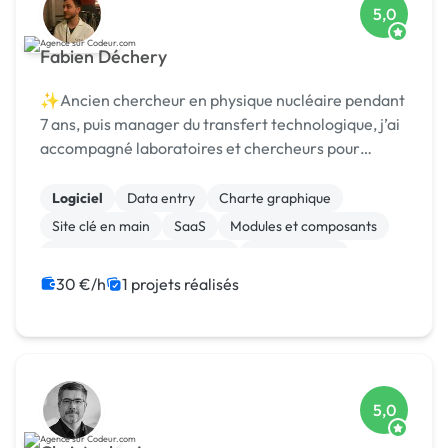
5,0
Fabien Déchery
✨Ancien chercheur en physique nucléaire pendant
7 ans, puis manager du transfert technologique, j’ai
accompagné laboratoires et chercheurs pour
détecter et protéger des nouvelles technologies,
puis st
Logiciel
Data entry
Charte graphique
Site clé en main
SaaS
Modules et composants
Migration ou refonte de site
Landing page
Integration HTML
Installation de Script
30 €/h
1 projets réalisés
5,0