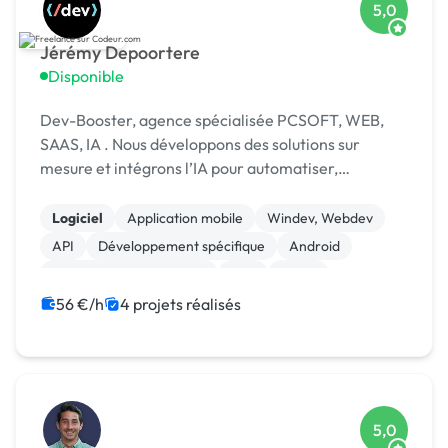
5,0
Jérémy Depoortere
Disponible
Dev-Booster, agence spécialisée PCSOFT, WEB,
SAAS, IA . Nous développons des solutions sur
mesure et intégrons l’IA pour automatiser,
optimiser et créer de la valeur.
Logiciel
Application mobile
Windev, Webdev
API
Développement spécifique
Android
Création de site internet
PHP
React
Symfony
56 €/h
4 projets réalisés
5,0