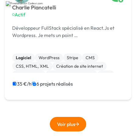
Charlie Piancatelli
Actif
Développeur FullStack spécialisé en React.Js et
Wordpress. Je mets un point …
Logiciel
WordPress
Stripe
CMS
CSS, HTML, XML
Création de site internet
Landing page
Modules et composants
SaaS
Site clé en main
35 €/h
6 projets réalisés
Voir plus