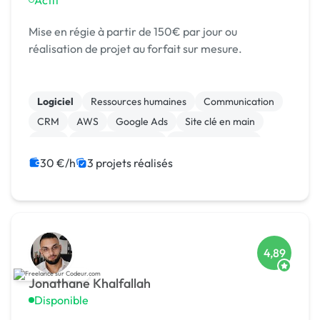
Actif
Mise en régie à partir de 150€ par jour ou
réalisation de projet au forfait sur mesure.
Logiciel
Ressources humaines
Communication
CRM
AWS
Google Ads
Site clé en main
SaaS
Integration HTML
CSS, HTML, XML
30 €/h
3 projets réalisés
4,89
Jonathane Khalfallah
Disponible