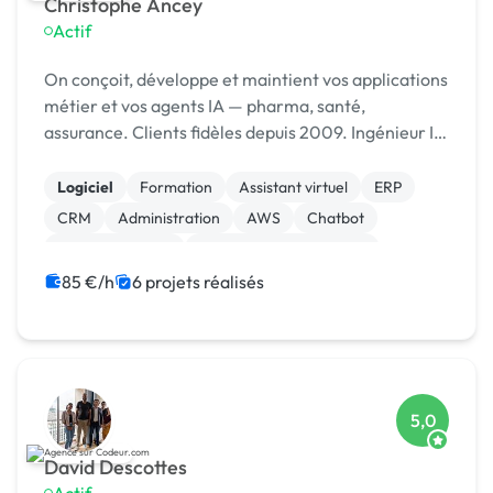
Christophe Ancey
Actif
On conçoit, développe et maintient vos applications
métier et vos agents IA — pharma, santé,
assurance. Clients fidèles depuis 2009. Ingénieur IA
· Lyon
Logiciel
Formation
Assistant virtuel
ERP
CRM
Administration
AWS
Chatbot
Gestion site web
Admin système, sécurité
85 €/h
6 projets réalisés
5,0
David Descottes