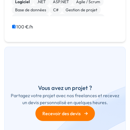
Logiciel
.NET
ASP.NET
Agile / Scrum
Base de données
C#
Gestion de projet
Windev, Webdev
Développement spécifique
CRM
100 €/h
Vous avez un projet ?
Partagez votre projet avec nos freelances et recevez
un devis personnalisé en quelques heures.
→
Recevoir des devis