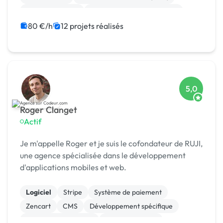
Cloud computing
Migration ou refonte de site
JavaScript
Gestion de projet
Agile / Scrum
80 €/h
12 projets réalisés
5,0
Roger Clanget
Actif
Je m'appelle Roger et je suis le cofondateur de RUJI,
une agence spécialisée dans le développement
d'applications mobiles et web.
Logiciel
Stripe
Système de paiement
Zencart
CMS
Développement spécifique
Experience utilisateur
Gestion site web