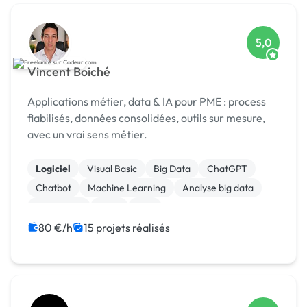
5,0
Vincent Boiché
Applications métier, data & IA pour PME : process
fiabilisés, données consolidées, outils sur mesure,
avec un vrai sens métier.
Logiciel
Visual Basic
Big Data
ChatGPT
Chatbot
Machine Learning
Analyse big data
SEO / GEO
CRM
ERP
80 €/h
15 projets réalisés