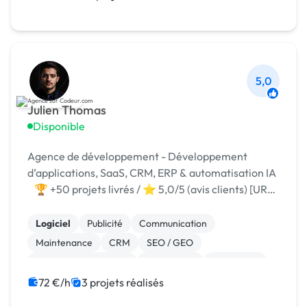
5,0
Julien Thomas
Disponible
Agence de développement - Développement
d’applications, SaaS, CRM, ERP & automatisation IA
🏆 +50 projets livrés / ⭐ 5,0/5 (avis clients) [URL
MASQUÉE]
Logiciel
Publicité
Communication
Maintenance
CRM
SEO / GEO
Référencement, liens
Google Ads
WordPress
Wix
72 €/h
3 projets réalisés