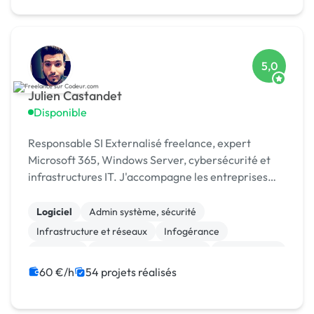
5,0
Julien Castandet
Disponible
Responsable SI Externalisé freelance, expert
Microsoft 365, Windows Server, cybersécurité et
infrastructures IT. J'accompagne les entreprises
dans leurs projets et leur transformation
numérique.
Logiciel
Admin système, sécurité
Infrastructure et réseaux
Infogérance
Migration
Stockage et sauvegarde
Maintenance
Windows
Sécurité
Gestion de documents (GED)
60 €/h
54 projets réalisés