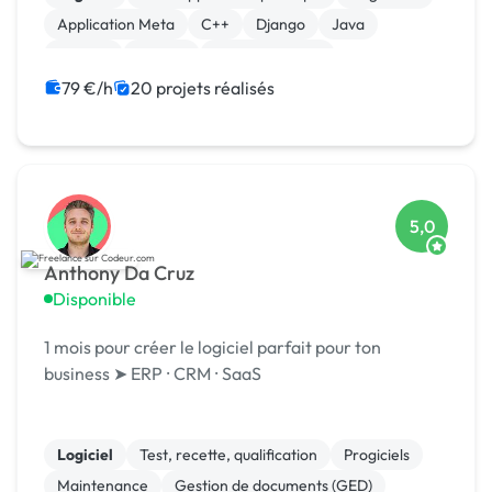
Application Meta
C++
Django
Java
Laravel
MySQL
XR, VR, AR, MR
79 €/h
20 projets réalisés
5,0
Anthony Da Cruz
Disponible
1 mois pour créer le logiciel parfait pour ton
business ➤ ERP ⸱ CRM ⸱ SaaS
Logiciel
Test, recette, qualification
Progiciels
Maintenance
Gestion de documents (GED)