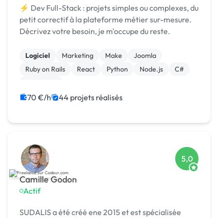
⚡ Dev Full-Stack : projets simples ou complexes, du
petit correctif à la plateforme métier sur-mesure.
Décrivez votre besoin, je m'occupe du reste.
Logiciel
Marketing
Make
Joomla
Ruby on Rails
React
Python
Node.js
C#
AngularJS
70 €/h
44 projets réalisés
5,0
Camille Godon
Actif
SUDALIS a été créé ene 2015 et est spécialisée