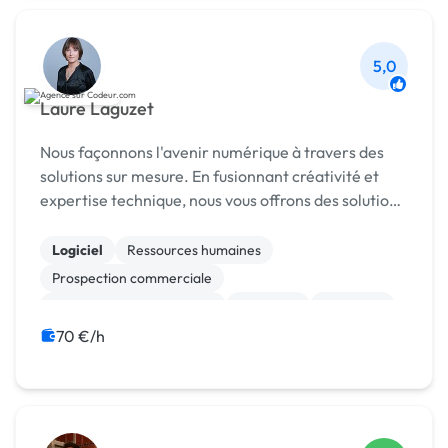
5,0
Laure Laguzet
Nous façonnons l'avenir numérique à travers des
solutions sur mesure. En fusionnant créativité et
expertise technique, nous vous offrons des solutions
prêtes à l'usage qui dépassent vos attentes.
Rejoignez-nous pour une expérience unique a...
Logiciel
Ressources humaines
Prospection commerciale
Test, recette, qualification
Progiciels
Migration
Maintenance
ETL
ERP
CRM
70 €/h