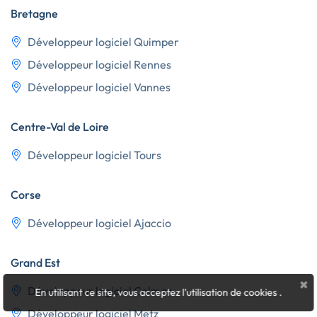
Bretagne
Développeur logiciel Quimper
Développeur logiciel Rennes
Développeur logiciel Vannes
Centre-Val de Loire
Développeur logiciel Tours
Corse
Développeur logiciel Ajaccio
Grand Est
×
Développeur logiciel Colmar
En utilisant ce site, vous acceptez l'utilisation de cookies
.
Développeur logiciel Metz