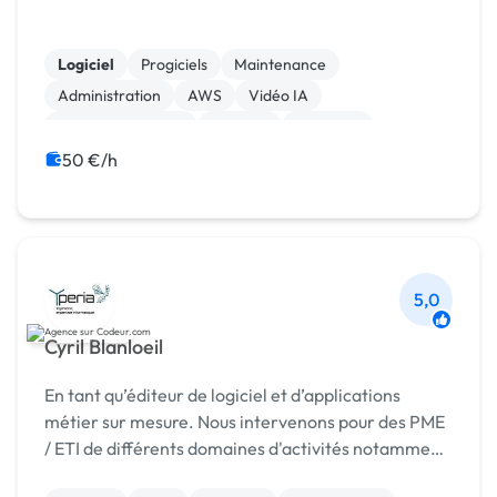
Logiciel
Progiciels
Maintenance
Administration
AWS
Vidéo IA
Machine Learning
Chatbot
ChatGPT
Big Data
50 €/h
5,0
Cyril Blanloeil
En tant qu’éditeur de logiciel et d’applications
métier sur mesure. Nous intervenons pour des PME
/ ETI de différents domaines d'activités notamment
: distribution dentaire, industrie, analyse biol