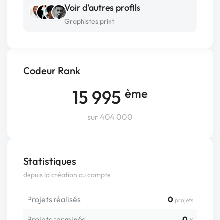
Voir d’autres profils
Graphistes print
Codeur Rank
15 995
ème
sur 404 000
Statistiques
depuis la création du compte
Projets réalisés
0
projets
Projets terminés
0
%