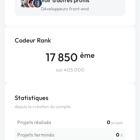
Voir d’autres profils
Développeurs front-end
Codeur Rank
17 850
ème
sur 405 000
Statistiques
depuis la création du compte
Projets réalisés
0
projets
Projets terminés
0
%