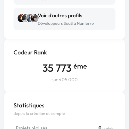
Voir d’autres profils
Développeurs SaaS à Nanterre
Codeur Rank
35 773
ème
sur 405 000
Statistiques
depuis la création du compte
Projets réalisés
0
projets