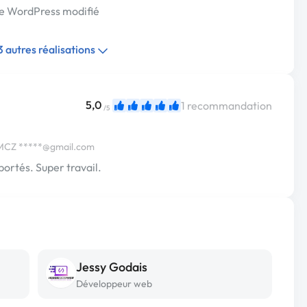
te WordPress modifié
 3 autres réalisations
5,0
1 recommandation
/5
TMCZ
*****@gmail.com
pportés. Super travail.
Jessy Godais
Développeur web