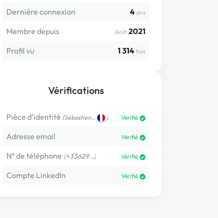
Dernière connexion
4
ans
Membre depuis
2021
Août
Profil vu
1 314
fois
Vérifications
Pièce d’identité
(
)
Sébastien…
Vérifié
Adresse email
Vérifié
N° de téléphone
(+33629…)
Vérifié
Compte LinkedIn
Vérifié