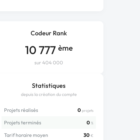
Codeur Rank
10 777
ème
sur 404 000
Statistiques
depuis la création du compte
Projets réalisés
0
projets
Projets terminés
0
%
Tarif horaire moyen
30
€