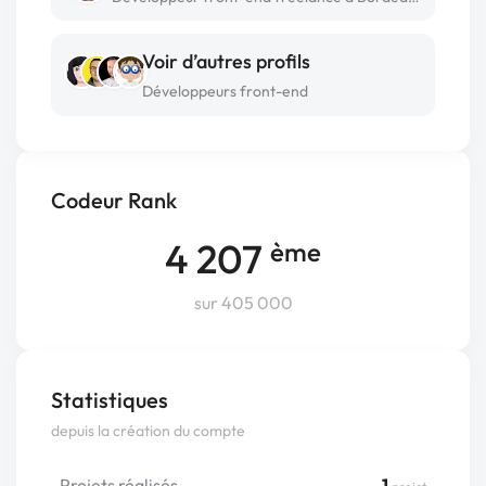
Voir d’autres profils
Développeurs front-end
Codeur Rank
4 207
ème
sur 405 000
Statistiques
depuis la création du compte
Projets réalisés
1