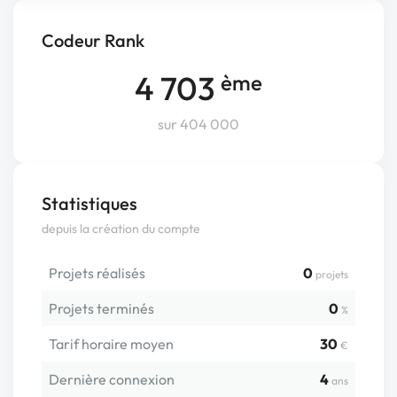
Codeur Rank
4 703
ème
sur 404 000
Statistiques
depuis la création du compte
Projets réalisés
0
projets
Projets terminés
0
%
Tarif horaire moyen
30
€
Dernière connexion
4
ans