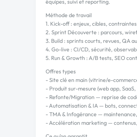
équipes, suivi et reporting.
Méthode de travail
1. Kick-off : enjeux, cibles, contraintes
2. Sprint Découverte : parcours, wire
3. Build : sprints courts, revues, QA 
4. Go-live : CI/CD, sécurité, observabi
5. Run & Growth : A/B tests, SEO cont
Offres types
- Site clé en main (vitrine/e-commerc
- Produit sur-mesure (web app, SaaS,
- Refonte/Migration — reprise de co
- Automatisation & IA — bots, conne
- TMA & Infogérance — maintenance, s
- Accélération marketing — contenus
Ce qu’on garantit