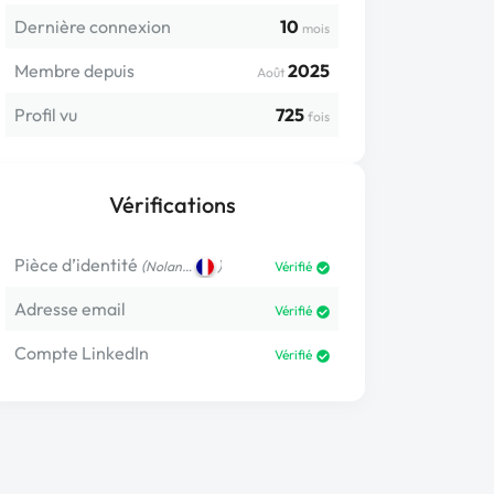
Dernière connexion
10
mois
Membre depuis
2025
Août
Profil vu
725
fois
Vérifications
Pièce d’identité
(
)
Nolan…
Vérifié
Adresse email
Vérifié
Compte LinkedIn
Vérifié