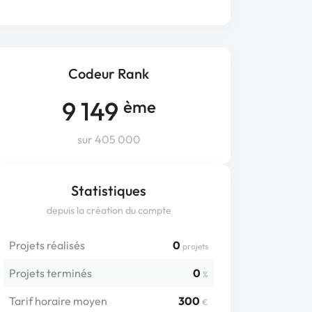
Codeur Rank
9 149
ème
sur 405 000
Statistiques
depuis la création du compte
Projets réalisés
0
projets
Projets terminés
0
%
Tarif horaire moyen
300
€