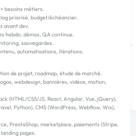
 + besoins métiers.
klog priorisé, budget/échéancier.
s avant dev.
es hebdo, démos, QA continue.
nitoring, sauvegardes.
ntenu, automatisations, itérations.
stion de projet, roadmap, étude de marché.
logos, webdesign, bannières, vidéos, motion,
ack (HTML/CSS/JS, React, Angular, Vue, jQuery),
ravel, Python), CMS (WordPress, Webflow, Wix),
e, PrestaShop, marketplace, paiements (Stripe,
 landing pages.