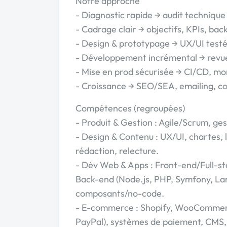
Notre approche
- Diagnostic rapide → audit technique
- Cadrage clair → objectifs, KPIs, bac
- Design & prototypage → UX/UI testé
- Développement incrémental → revu
- Mise en prod sécurisée → CI/CD, mo
- Croissance → SEO/SEA, emailing, co
Compétences (regroupées)
- Produit & Gestion : Agile/Scrum, ge
- Design & Contenu : UX/UI, chartes, 
rédaction, relecture.
- Dév Web & Apps : Front-end/Full-st
Back-end (Node.js, PHP, Symfony, La
composants/no-code.
- E-commerce : Shopify, WooCommerc
PayPal), systèmes de paiement, CMS,