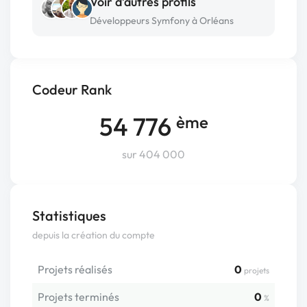
Voir d’autres profils
Développeurs Symfony à Orléans
Codeur Rank
54 776
ème
sur 404 000
Statistiques
depuis la création du compte
Projets réalisés
0
projets
Projets terminés
0
%