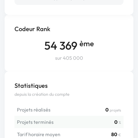
Codeur Rank
54 369
ème
sur 405 000
Statistiques
depuis la création du compte
Projets réalisés
0
projets
Projets terminés
0
%
Tarif horaire moyen
80
€