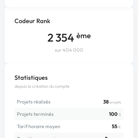
Codeur Rank
2 354
ème
sur 404 000
Statistiques
depuis la création du compte
Projets réalisés
38
projets
Projets terminés
100
%
Tarif horaire moyen
55
€