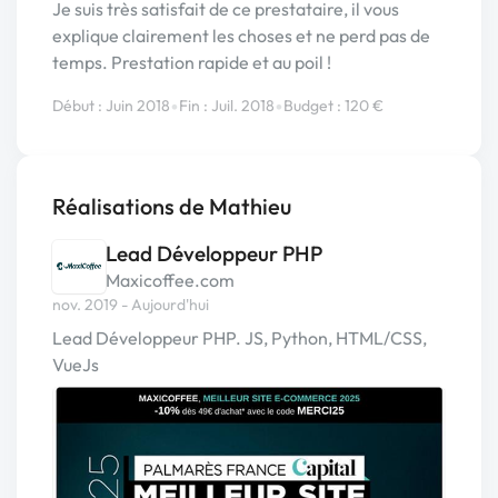
Je suis très satisfait de ce prestataire, il vous
explique clairement les choses et ne perd pas de
temps. Prestation rapide et au poil !
•
•
Début : Juin 2018
Fin : Juil. 2018
Budget : 120 €
Réalisations de Mathieu
Lead Développeur PHP
Maxicoffee.com
nov. 2019 - Aujourd'hui
Lead Développeur PHP. JS, Python, HTML/CSS,
VueJs