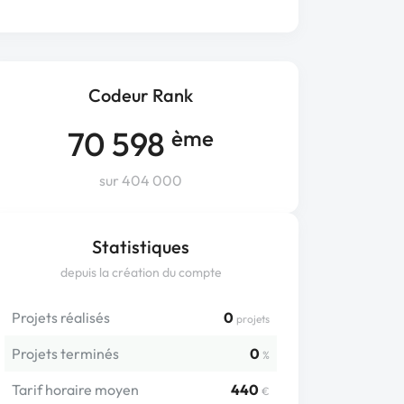
Codeur Rank
70 598
ème
sur 404 000
Statistiques
depuis la création du compte
Projets réalisés
0
projets
Projets terminés
0
%
Tarif horaire moyen
440
€