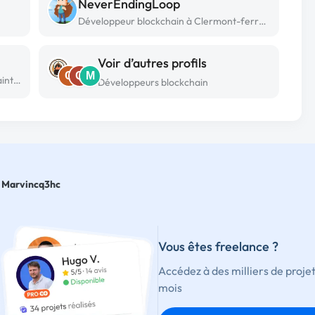
NeverEndingLoop
Développeur blockchain à Clermont-ferrand
Voir d’autres profils
C
Q
M
Développeur blockchain freelance à Saint martin de ré
Développeurs blockchain
Marvincq3hc
Vous êtes freelance ?
Accédez à des milliers de proje
mois