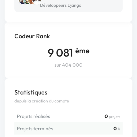
Développeurs Django
Codeur Rank
9 081
ème
sur 404 000
Statistiques
depuis la création du compte
Projets réalisés
0
projets
Projets terminés
0
%