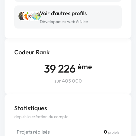
Voir d’autres profils
Développeurs web à Nice
Codeur Rank
39 226
ème
sur 405 000
Statistiques
depuis la création du compte
Projets réalisés
0
projets