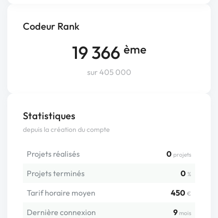
Codeur Rank
19 366
ème
sur 405 000
Statistiques
depuis la création du compte
Projets réalisés
0
projets
Projets terminés
0
%
Tarif horaire moyen
450
€
Dernière connexion
9
mois