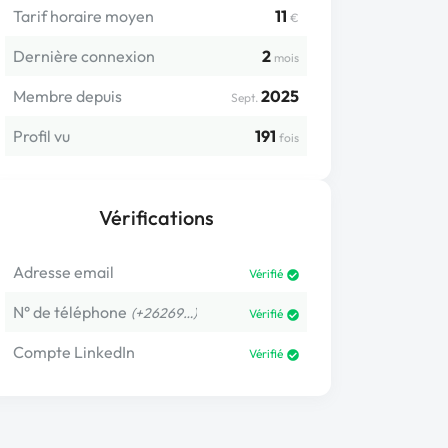
Tarif horaire moyen
11
€
Dernière connexion
2
mois
Membre depuis
2025
Sept.
Profil vu
191
fois
Vérifications
Adresse email
Vérifié
N° de téléphone
(+26269…)
Vérifié
Compte LinkedIn
Vérifié