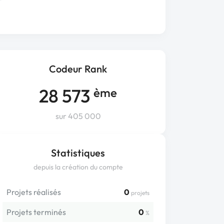
Codeur Rank
28 573
ème
sur 405 000
Statistiques
depuis la création du compte
Projets réalisés
0
projets
Projets terminés
0
%