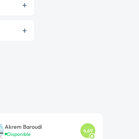
+
+
Akrem Baroudi
4,69
Disponible