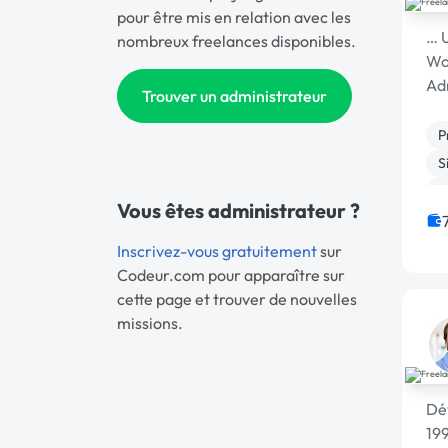
pour être mis en relation avec les
… 
nombreux freelances disponibles.
Wo
Adm
Trouver un administrateur
ges
P
S
C
Vous êtes administrateur ?
J
Inscrivez-vous gratuitement
sur
Codeur.com pour apparaître sur
cette page et trouver de nouvelles
missions.
Dév
199