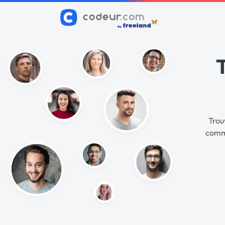
Trou
commu