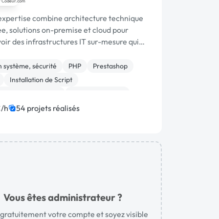
expertise combine architecture technique
e, solutions on-premise et cloud pour
oir des infrastructures IT sur-mesure qui
ent à vos enjeux métier. Nous
agnons les entrepri
 système, sécurité
PHP
Prestashop
Installation de Script
structure et réseaux
Site E-commerce
la
Emailing
Administration
/h
54 projets réalisés
Vous êtes administrateur ?
gratuitement votre compte et soyez visible