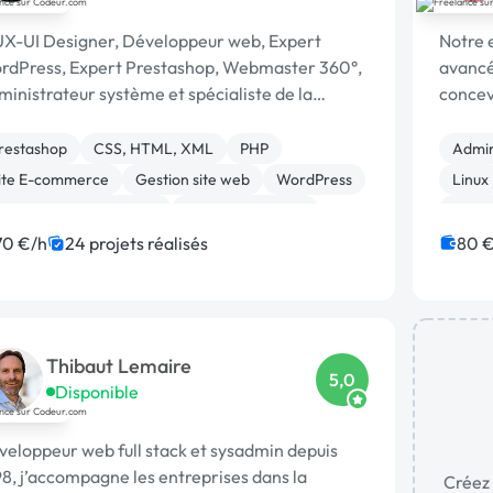
UX-UI Designer, Développeur web, Expert
Notre 
rdPress, Expert Prestashop, Webmaster 360°,
avancé
inistrateur système et spécialiste de la
concev
tion de projet, du cahier …
répond
accomp
restashop
CSS, HTML, XML
PHP
Admin
ite E-commerce
Gestion site web
WordPress
Linux
réation de site internet
Gestion de projet
Infra
avaScript
Symfony
Joom
70 €/h
24 projets réalisés
80 €
Thibaut Lemaire
5,0
Disponible
eloppeur web full stack et sysadmin depuis
8, j’accompagne les entreprises dans la
Créez 