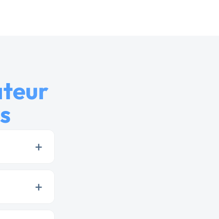
ateur
s
+
+