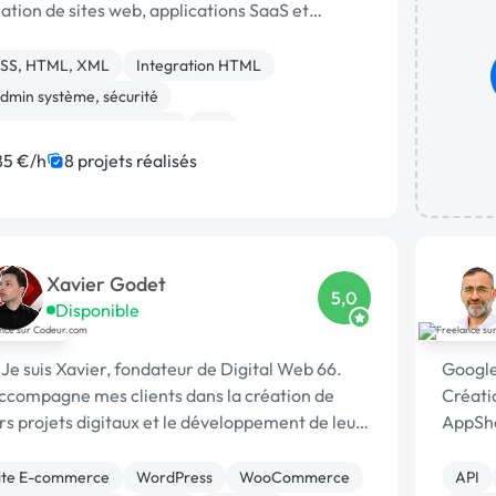
ation de sites web, applications SaaS et
veurs fiables et performants.
SS, HTML, XML
Integration HTML
dmin système, sécurité
éveloppement spécifique
API
ase de données
Front-end
JavaScript
85 €/h
8 projets réalisés
ySQL
PHP
Xavier Godet
5,0
Disponible
Je suis Xavier, fondateur de Digital Web 66.
Google
accompagne mes clients dans la création de
Créatio
rs projets digitaux et le développement de leur
AppShe
ésence en ligne. [URL MASQUÉE] |
Formati
ite E-commerce
WordPress
WooCommerce
API