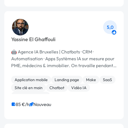
5,0
Yassine El Ghaffouli
🤖 Agence IA Bruxelles | Chatbots · CRM ·
Automatisation · Apps Systèmes IA sur mesure pour
PME, médecins & immobilier. On travaille pendant
que vous dormez.
Application mobile
Landing page
Make
SaaS
Site clé en main
Chatbot
Vidéo IA
Charte graphique
85 €/h
Nouveau