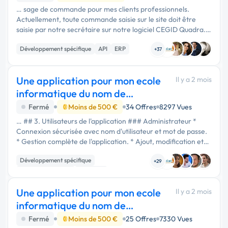
… sage de commande pour mes clients professionnels.
Actuellement, toute commande saisie sur le site doit être
saisie par notre secrétaire sur notre logiciel CEGID Quadra. Il
n'y a aucune synchronisation entre cegid et mon site. Je
Développement spécifique
API
ERP
souhaite …
+37
Une application pour mon ecole
Il y a 2 mois
informatique du nom de
InformatiqueShow
Fermé
Moins de 500 €
34 Offres
8297 Vues
… ## 3. Utilisateurs de l'application ### Administrateur *
Connexion sécurisée avec nom d'utilisateur et mot de passe.
* Gestion complète de l'application. * Ajout, modification et
suppression des données. ### Secrétaire / Responsable …
Développement spécifique
+29
Application mobile
Windows
Une application pour mon ecole
Il y a 2 mois
informatique du nom de
InformatiqueShow
Fermé
Moins de 500 €
25 Offres
7330 Vues