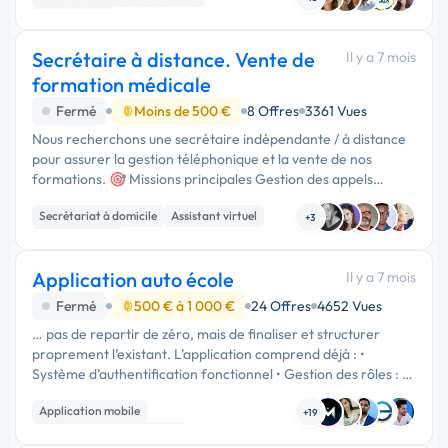
Mise en page
Secrétaire à distance. Vente de
Il y a 7 mois
formation médicale
Fermé
Moins de 500 €
8 Offres
3361 Vues
Nous recherchons une secrétaire indépendante / à distance
pour assurer la gestion téléphonique et la vente de nos
formations. 🎯 Missions principales Gestion des appels
entrants Information et conseil auprès des prospects Vente
Secrétariat à domicile
Assistant virtuel
et …
+3
Télémarketing
Application auto école
Il y a 7 mois
Fermé
500 € à 1 000 €
24 Offres
4652 Vues
… pas de repartir de zéro, mais de finaliser et structurer
proprement l’existant. L’application comprend déjà : •
Système d’authentification fonctionnel • Gestion des rôles : •
Élève • Enseignant • Secrétaire • Gérant • Pages de
Application mobile
compétences REMC …
+19
Développement spécifique