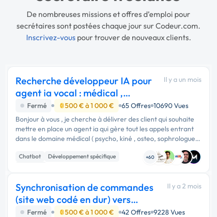
De nombreuses missions et offres d’emploi pour
secrétaires sont postées chaque jour sur Codeur.com.
Inscrivez-vous
pour trouver de nouveaux clients.
Recherche développeur IA pour
Il y a un mois
agent ia vocal : médical ,
secrétaire.
Fermé
500 € à 1 000 €
65 Offres
10690 Vues
Bonjour à vous , je cherche à délivrer des client qui souhaite
mettre en place un agent ia qui gère tout les appels entrant
dans le domaine médical ( psycho, kiné , osteo, sophrologue
etc) un agent ia qui est connecté à leurs calendrier et un
Chatbot
Développement spécifique
agen...
+60
ChatGPT
Synchronisation de commandes
Il y a 2 mois
(site web codé en dur) vers
Cegid Quadra
Fermé
500 € à 1 000 €
42 Offres
9228 Vues