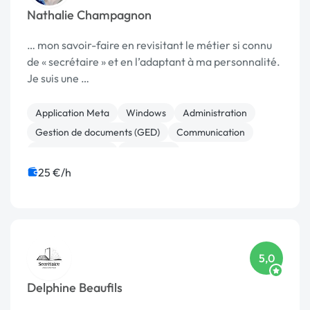
Nathalie Champagnon
… mon savoir-faire en revisitant le métier si connu
de « secrétaire » et en l’adaptant à ma personnalité.
Je suis une …
Application Meta
Windows
Administration
Gestion de documents (GED)
Communication
Etude de marché
Formation
Prospection commerciale
Ressources humaines
25 €/h
Secrétariat à domicile
5,0
Delphine Beaufils