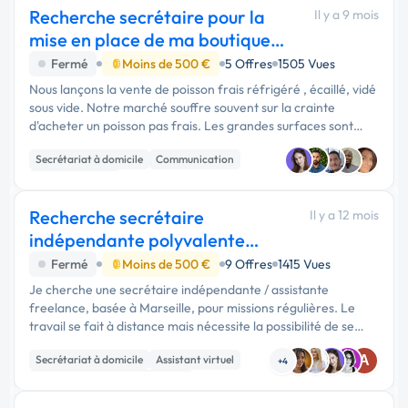
Recherche secrétaire pour la
Il y a 9 mois
mise en place de ma boutique
de poisson
Fermé
Moins de 500 €
5 Offres
1505 Vues
Nous lançons la vente de poisson frais réfrigéré , écaillé, vidé
sous vide. Notre marché souffre souvent sur la crainte
d'acheter un poisson pas frais. Les grandes surfaces sont
responsable de cette crainte. Réseaux de distribution
Secrétariat à domicile
Communication
compliqué et im...
Assistant virtuel
Recherche secrétaire
Il y a 12 mois
indépendante polyvalente
Marseille
Fermé
Moins de 500 €
9 Offres
1415 Vues
Je cherche une secrétaire indépendante / assistante
freelance, basée à Marseille, pour missions régulières. Le
travail se fait à distance mais nécessite la possibilité de se
rencontrer ponctuellement sur Marseille. Missions typiques :
Secrétariat à domicile
Assistant virtuel
A
Inscriptions …
+4
Print (flyer, plaquette, affiche...)