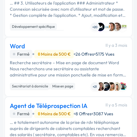
… ## 3. Utilisateurs de l'application ### Administrateur *
Connexion sécurisée avec nom d'utilisateur et mot de passe.
* Gestion complète de l'application. * Ajout, modification et
suppression des données. ### Secrétaire / Responsable …
Développement spécifique
+20
Application mobile
Windows
Word
Il y a 3 mois
Fermé
Moins de 500 €
26 Offres
5175 Vues
Recherche secrétaire – Mise en page de document Word
Nous recherchons une secrétaire ou assistante
administrative pour une mission ponctuelle de mise en forme
et de structuration d’un document Word. Missions : …
Secrétariat à domicile
Mise en page
+21
Relecture, correction
Agent de Téléprospection IA
Il y a 5 mois
Fermé
Moins de 500 €
8 Offres
3087 Vues
… e totalement autonome de la prise de rdv téléphonique
auprès de dirigeants de cabinets comptables recherchant
des salariés ( secrétaire, comptables etc). En vous remerciant