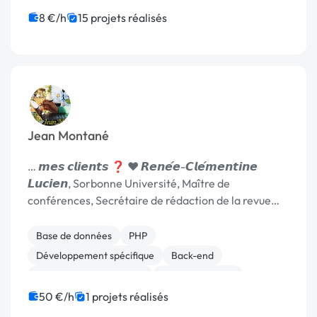
Télémarketing
8 €/h
15 projets réalisés
Jean Montané
… 𝙢𝙚𝙨 𝙘𝙡𝙞𝙚𝙣𝙩𝙨 ❓ ❤️ 𝙍𝙚𝙣𝙚́𝙚-𝘾𝙡𝙚́𝙢𝙚𝙣𝙩𝙞𝙣𝙚
𝙇𝙪𝙘𝙞𝙚𝙣, Sorbonne Université, Maître de
conférences, Secrétaire de rédaction de la revue
Iberic@l : ❮❮ J’ai aussi lu …
Base de données
PHP
Développement spécifique
Back-end
Admin système, sécurité
Gestion site web
SEO / GEO
Gestion de documents (GED)
50 €/h
1 projets réalisés