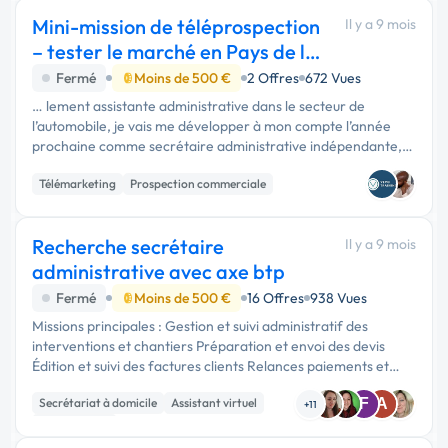
Experience utilisateur
Mini-mission de téléprospection
Il y a 9 mois
– tester le marché en Pays de la
Loire
Fermé
Moins de 500 €
2 Offres
672 Vues
… lement assistante administrative dans le secteur de
l’automobile, je vais me développer à mon compte l’année
prochaine comme secrétaire administrative indépendante,
pour accompagner et décharger les garages, carrossiers, et
Télémarketing
Prospection commerciale
professionnels du …
Recherche secrétaire
Il y a 9 mois
administrative avec axe btp
Fermé
Moins de 500 €
16 Offres
938 Vues
Missions principales : Gestion et suivi administratif des
interventions et chantiers Préparation et envoi des devis
Édition et suivi des factures clients Relances paiements et
classement des pièces Mise à jour du tableau de suivi des
Secrétariat à domicile
Assistant virtuel
F
A
chantier...
+11
Comptabilité