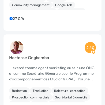
Community management
Google Ads
Gestion de documents (GED)
Assistant virtuel
Communication
Secrétariat à domicile
27 €/h
2,40
Hortense Ongbemba
… exercé comme agent marketing au sein une ONG
et comme Secrétaire Générale pour le Programme
d'accompagnement des Étudiants (PAE). J'ai une …
Rédaction
Traduction
Relecture, correction
Prospection commerciale
Secrétariat à domicile
Data entry
Publicité
Ressources humaines