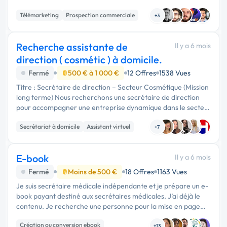
par avance de votre éclairage. Cordialement
Télémarketing
Prospection commerciale
+3
Recherche assistante de
Il y a 6 mois
direction ( cosmétic ) à domicile.
Fermé
500 € à 1 000 €
12 Offres
1538 Vues
Titre : Secrétaire de direction – Secteur Cosmétique (Mission
long terme) Nous recherchons une secrétaire de direction
pour accompagner une entreprise dynamique dans le secteur
des cosmétiques. Vous travaillerez en lien direct avec …
Secrétariat à domicile
Assistant virtuel
+7
E-book
Il y a 6 mois
Fermé
Moins de 500 €
18 Offres
1163 Vues
Je suis secrétaire médicale indépendante et je prépare un e-
book payant destiné aux secrétaires médicales. J’ai déjà le
contenu. Je recherche une personne pour la mise en page
professionnelle sur Canva + couverture …
Création ou conversion ebook
+13