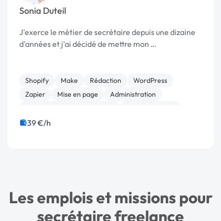
Sonia Duteil
J'exerce le métier de secrétaire depuis une dizaine
d'années et j'ai décidé de mettre mon …
Shopify
Make
Rédaction
WordPress
Zapier
Mise en page
Administration
Gestion de documents (GED)
Assistant virtuel
Communication
39 €/h
Les emplois et missions pour
secrétaire freelance