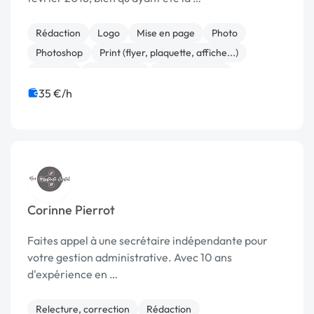
Rédaction
Logo
Mise en page
Photo
Photoshop
Print (flyer, plaquette, affiche...)
Emailing
Google Ads
Administration
Test, recette, qualification
35 €/h
Corinne Pierrot
Faites appel à une secrétaire indépendante pour
votre gestion administrative. Avec 10 ans
d'expérience en …
Relecture, correction
Rédaction