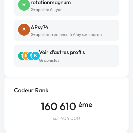
rotationmagnum
R
Graphiste à Lyon
APsy74
A
Graphiste freelance à Alby sur chéran
Voir d’autres profils
M
D
A
K
Graphistes
Codeur Rank
160 610
ème
sur 404 000