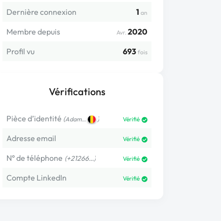
Dernière connexion
1
an
Membre depuis
2020
Avr.
Profil vu
693
fois
Vérifications
Pièce d’identité
(
)
Adam…
Vérifié
Adresse email
Vérifié
N° de téléphone
(+21266…)
Vérifié
Compte LinkedIn
Vérifié