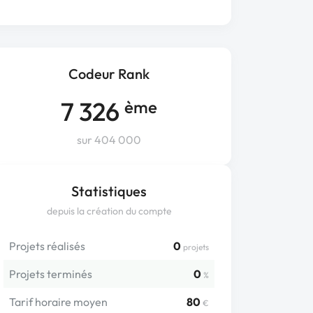
Codeur Rank
7 326
ème
sur 404 000
Statistiques
depuis la création du compte
Projets réalisés
0
projets
Projets terminés
0
%
Tarif horaire moyen
80
€