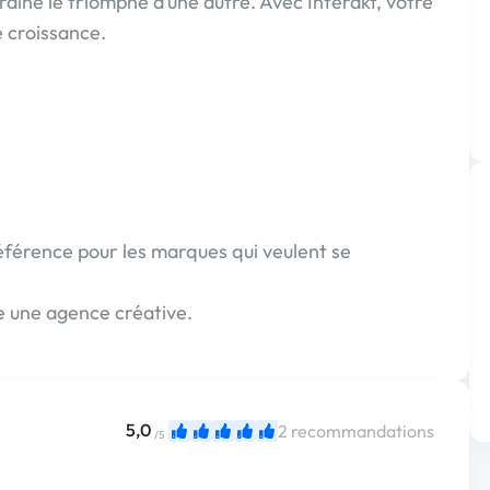
raîne le triomphe d’une autre. Avec Interakt, votre
 croissance.
érence pour les marques qui veulent se
re une agence créative.
5,0
2 recommandations
/5