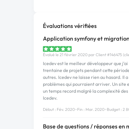
Évaluations vérifiées
Application symfony et migration
Évalué le 21 février 2020 par Client #146475 (cli
Icedev est le meilleur développeur que j’ai
trentaine de projets pendant cette périod
autres. Icedev ne laisse rien au hasard. Il 
problèmes qui pourraient arriver. Un site 
un temps record malgré la complexité des 
Icedev.
•
•
Début : Fév. 2020
Fin : Mar. 2020
Budget : 2 
Base de questions / réponses en