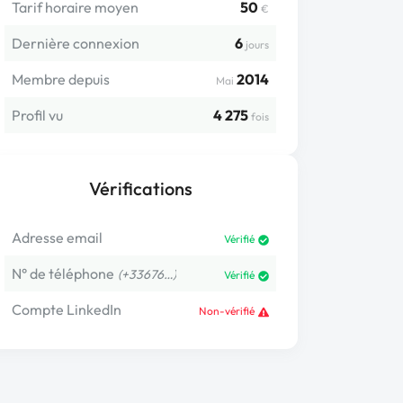
Tarif horaire moyen
50
€
Dernière connexion
6
jours
Membre depuis
2014
Mai
Profil vu
4 275
fois
Vérifications
Adresse email
Vérifié
N° de téléphone
(+33676…)
Vérifié
Compte LinkedIn
Non-vérifié