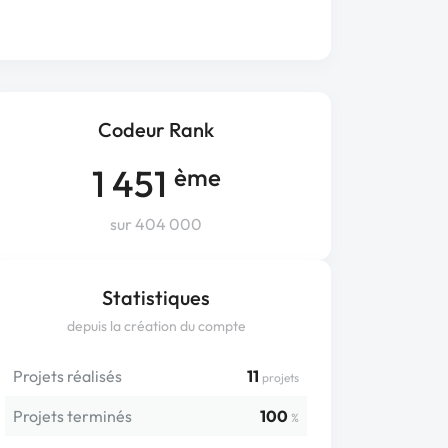
Codeur Rank
1 451
ème
sur 404 000
Statistiques
depuis la création du compte
Projets réalisés
11
projets
Projets terminés
100
%