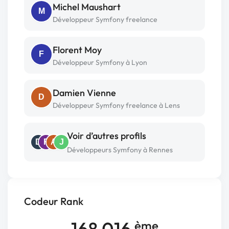
Michel Maushart
M
Développeur Symfony freelance
Florent Moy
F
Développeur Symfony à Lyon
Damien Vienne
D
Développeur Symfony freelance à Lens
Voir d’autres profils
D
F
A
J
Développeurs Symfony à Rennes
Codeur Rank
168 016
ème