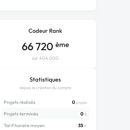
Codeur Rank
66 720
ème
sur 404 000
Statistiques
depuis la création du compte
Projets réalisés
0
projets
Projets terminés
0
%
Tarif horaire moyen
35
€