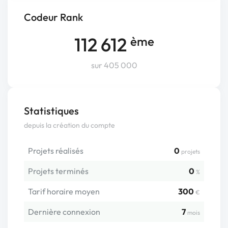
Codeur Rank
112 612
ème
sur 405 000
Statistiques
depuis la création du compte
Projets réalisés
0
projets
Projets terminés
0
%
Tarif horaire moyen
300
€
Dernière connexion
7
mois