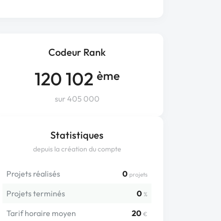
Codeur Rank
120 102
ème
sur 405 000
Statistiques
depuis la création du compte
Projets réalisés
0
projets
Projets terminés
0
%
Tarif horaire moyen
20
€