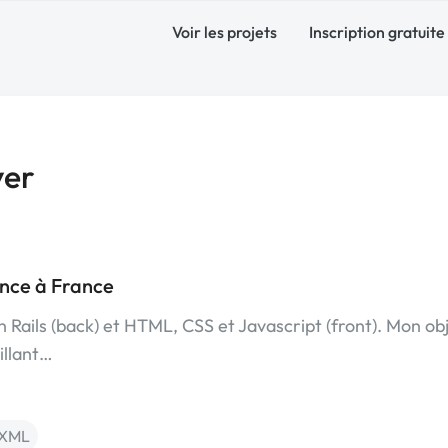
Voir les projets
Inscription gratuite
yer
ance à France
 Rails (back) et HTML, CSS et Javascript (front). Mon obj
illant…
 XML