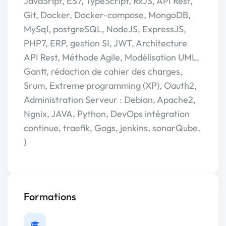
JavaSript, ES7, TypeScript, RxJS, API Rest,
Git, Docker, Docker-compose, MongoDB,
MySql, postgreSQL, NodeJS, ExpressJS,
PHP7, ERP, gestion SI, JWT, Architecture
API Rest, Méthode Agile, Modélisation UML,
Gantt, rédaction de cahier des charges,
Srum, Extreme programming (XP), Oauth2,
Administration Serveur : Debian, Apache2,
Ngnix, JAVA, Python, DevOps intégration
continue, traefik, Gogs, jenkins, sonarQube,
)
Formations