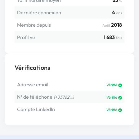
Tarif horaire moyen
25
€
Dernière connexion
4
ans
Membre depuis
2018
Août
Profil vu
1 683
fois
Vérifications
Adresse email
Vérifié
N° de téléphone
(+33762…)
Vérifié
Compte LinkedIn
Vérifié