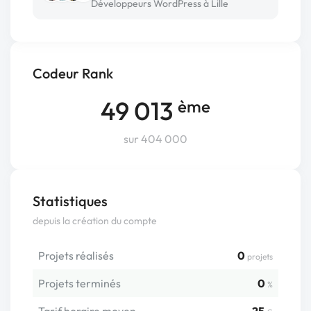
Développeurs WordPress à Lille
Codeur Rank
49 013
ème
sur 404 000
Statistiques
depuis la création du compte
Projets réalisés
0
projets
Projets terminés
0
%