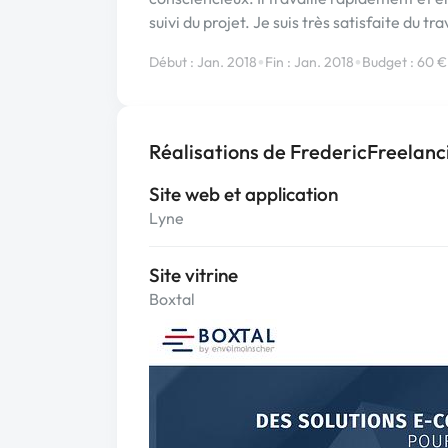
suivi du projet. Je suis très satisfaite du tr
•
•
Début : Jan. 2018
Fin : Jan. 2018
Budget : 60 €
Réalisations de FredericFreelanc
Site web et application
Lyne
Site vitrine
Boxtal