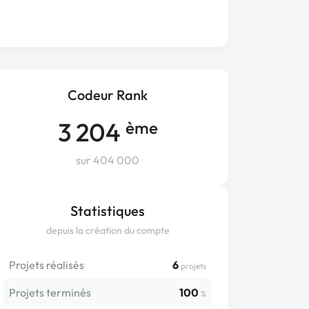
Codeur Rank
3 204
ème
sur 404 000
Statistiques
depuis la création du compte
Projets réalisés
6
projets
Projets terminés
100
%