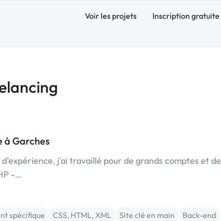
Voir les projets
Inscription gratuite
elancing
e à Garches
'expérience, j'ai travaillé pour de grands comptes et de
PHP -…
t spécifique
CSS, HTML, XML
Site clé en main
Back-end