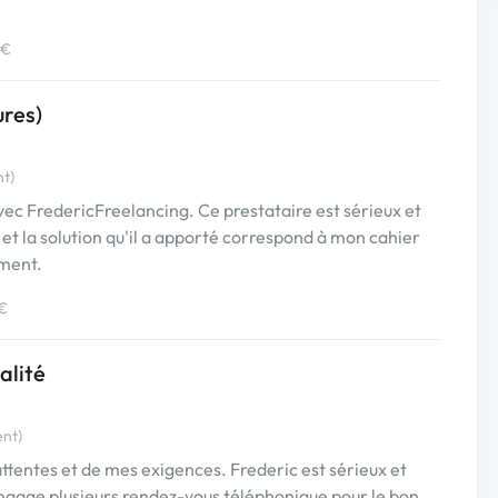
 €
ures)
nt)
avec FredericFreelancing. Ce prestataire est sérieux et
 et la solution qu'il a apporté correspond à mon cahier
ment.
 €
alité
ent)
attentes et de mes exigences. Frederic est sérieux et
engage plusieurs rendez-vous téléphonique pour le bon