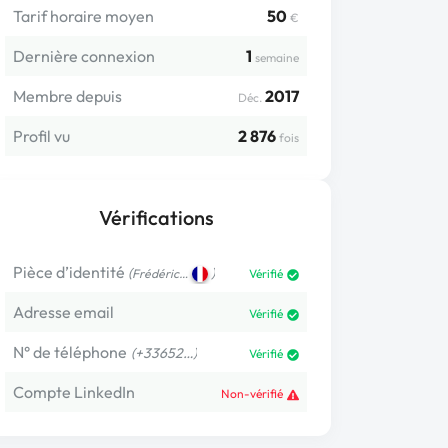
Tarif horaire moyen
50
€
Dernière connexion
1
semaine
Membre depuis
2017
Déc.
Profil vu
2 876
fois
Vérifications
Pièce d’identité
(
)
Frédéric…
Vérifié
Adresse email
Vérifié
N° de téléphone
(+33652…)
Vérifié
Compte LinkedIn
Non-vérifié