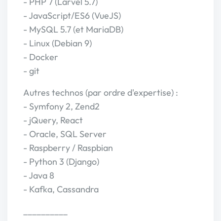
- PHP 7 (Larvel 5.7)
- JavaScript/ES6 (VueJS)
- MySQL 5.7 (et MariaDB)
- Linux (Debian 9)
- Docker
- git
Autres technos (par ordre d'expertise) :
- Symfony 2, Zend2
- jQuery, React
- Oracle, SQL Server
- Raspberry / Raspbian
- Python 3 (Django)
- Java 8
- Kafka, Cassandra
__________