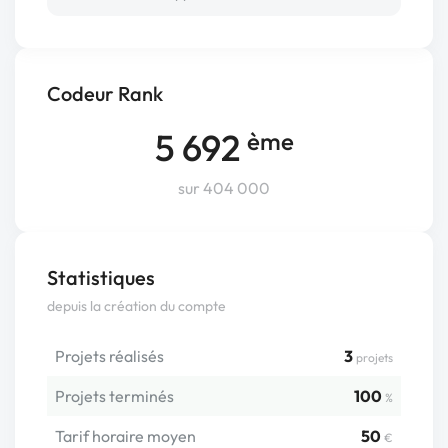
Codeur Rank
5 692
ème
sur 404 000
Statistiques
depuis la création du compte
Projets réalisés
3
projets
Projets terminés
100
%
Tarif horaire moyen
50
€