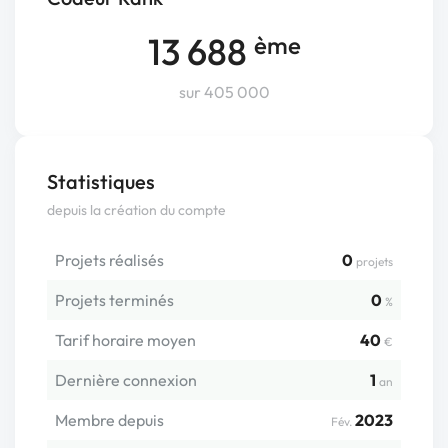
13 688
ème
sur 405 000
Statistiques
depuis la création du compte
Projets réalisés
0
projets
Projets terminés
0
%
Tarif horaire moyen
40
€
Dernière connexion
1
an
Membre depuis
2023
Fév.