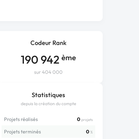
Codeur Rank
190 942
ème
sur 404 000
Statistiques
depuis la création du compte
Projets réalisés
0
projets
Projets terminés
0
%