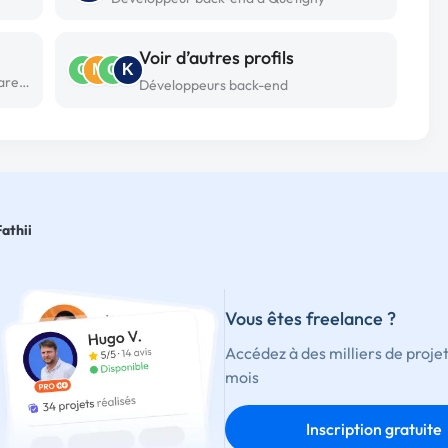
Voir d’autres profils
C
M
C
K
Développeur back-end freelance à La garenne colombes
Développeurs back-end
Fathii
Vous êtes freelance ?
Accédez à des milliers de proje
mois
Inscription gratuite