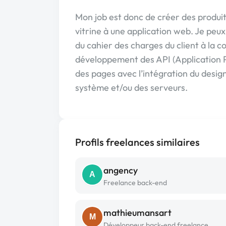
Mon job est donc de créer des produits
vitrine à une application web. Je peu
du cahier des charges du client à la c
développement des API (Application 
des pages avec l’intégration du desig
système et/ou des serveurs.
Profils freelances similaires
angency
A
Freelance back-end
mathieumansart
M
Développeur back-end freelance