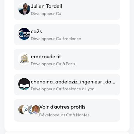
Julien Tardeil
Développeur C#
ca2s
Développeur C# freelance
emeraude-it
Développeur C# à Paris
chenaina_abdelaziz_ingenieur_dotnet_tataouine
Développeur C# freelance à Lyon
Voir d’autres profils
Développeurs C# à Nantes