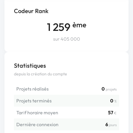
Codeur Rank
1 259
ème
sur 405 000
Statistiques
depuis la création du compte
Projets réalisés
0
projets
Projets terminés
0
%
Tarif horaire moyen
57
€
Dernière connexion
6
jours