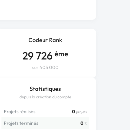
Codeur Rank
29 726
ème
sur 405 000
Statistiques
depuis la création du compte
Projets réalisés
0
projets
Projets terminés
0
%