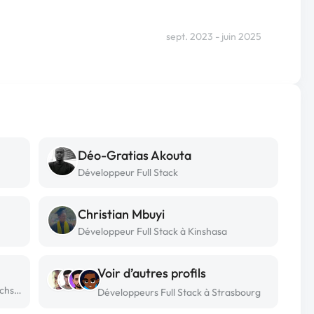
sept. 2023 - juin 2025
Déo-Gratias Akouta
Développeur Full Stack
Christian Mbuyi
Développeur Full Stack à Kinshasa
Voir d’autres profils
Développeur Full Stack freelance à Reichstett
Développeurs Full Stack à Strasbourg