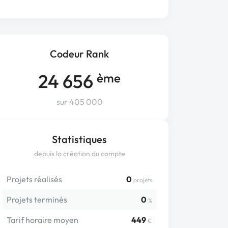
Codeur Rank
24 656
ème
sur 405 000
Statistiques
depuis la création du compte
Projets réalisés
0
projets
Projets terminés
0
%
Tarif horaire moyen
449
€