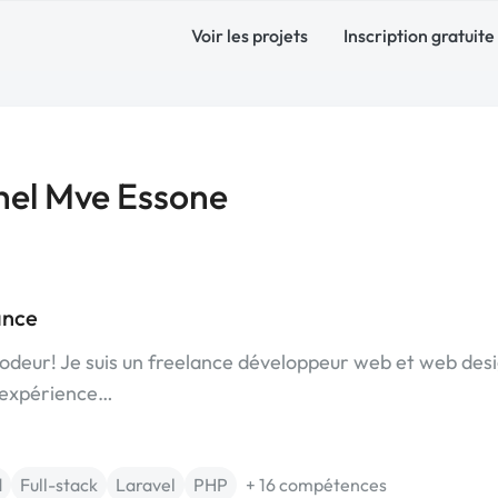
Voir les projets
Inscription gratuite
hel Mve Essone
ance
Codeur! Je suis un freelance développeur web et web des
'expérience…
d
Full-stack
Laravel
PHP
+ 16 compétences