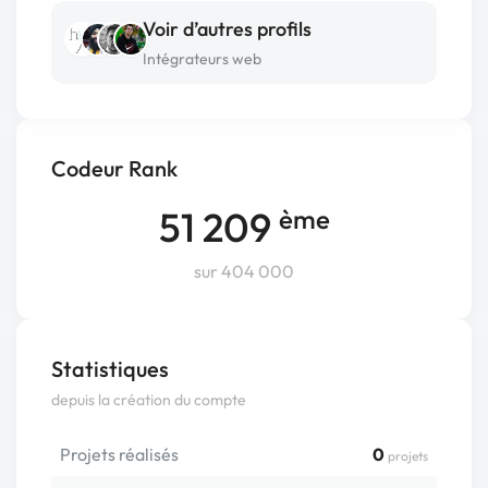
Voir d’autres profils
Intégrateurs web
Codeur Rank
51 209
ème
sur 404 000
Statistiques
depuis la création du compte
Projets réalisés
0
projets