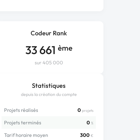
Codeur Rank
33 661
ème
sur 405 000
Statistiques
depuis la création du compte
Projets réalisés
0
projets
Projets terminés
0
%
Tarif horaire moyen
300
€