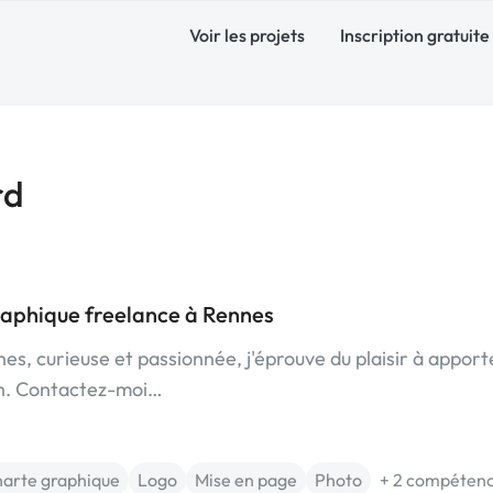
Voir les projets
Inscription gratuite
rd
raphique freelance à Rennes
s, curieuse et passionnée, j'éprouve du plaisir à apport
ion. Contactez-moi…
arte graphique
Logo
Mise en page
Photo
+ 2 compéten