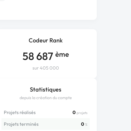
Codeur Rank
58 687
ème
sur 405 000
Statistiques
depuis la création du compte
Projets réalisés
0
projets
Projets terminés
0
%