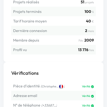
Projets réalisés
51
projets
Projets terminés
100
%
Tarif horaire moyen
40
€
Dernière connexion
2
mois
Membre depuis
2009
Fév.
Profil vu
13 776
fois
Vérifications
Pièce d’identité
(
)
Christophe…
Vérifié
Adresse email
Vérifié
N° de téléphone
(+33687…)
Vérifié